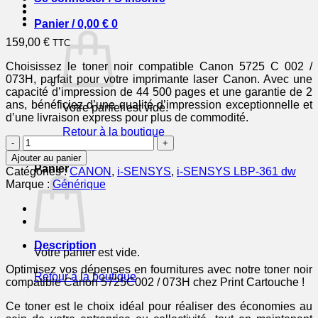
Panier /
0,00
€
0
159,00
€
TTC
Choisissez le toner noir compatible Canon 5725 C 002 /
073H, parfait pour votre imprimante laser Canon. Avec une
capacité d’impression de 44 500 pages et une garantie de 2
ans, bénéficiez d’une qualité d’impression exceptionnelle et
Votre panier est vide.
d’une livraison express pour plus de commodité.
Retour à la boutique
quantité
de
0
Ajouter au panier
5725C002
Panier
Catégories :
CANON
,
i-SENSYS
,
i-SENSYS LBP-361 dw
/
Marque :
Générique
073H
-
toner
compatible
Canon
Description
Votre panier est vide.
-
noir
Optimisez vos dépenses en fournitures avec notre toner noir
Retour à la boutique
compatible Canon 5725C002 / 073H chez Print Cartouche !
Ce toner est le choix idéal pour réaliser des économies au