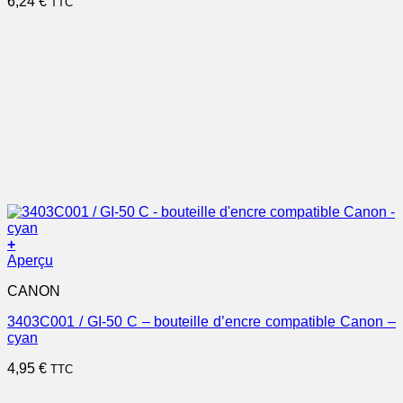
6,24
€
TTC
+
Aperçu
CANON
3403C001 / GI-50 C – bouteille d’encre compatible Canon –
cyan
4,95
€
TTC