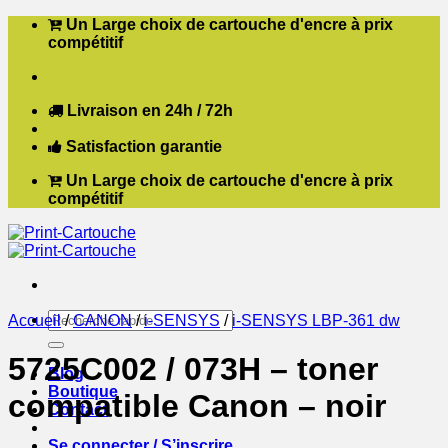
Passer
Un Large choix de cartouche d'encre à prix
au
compétitif
contenu
Livraison en 24h / 72h
Satisfaction garantie
Un Large choix de cartouche d'encre à prix
compétitif
Recherche
Accueil
/
CANON
/
i-SENSYS
/
i-SENSYS LBP-361 dw
pour :
5725C002 / 073H – toner
Blog
Boutique
compatible Canon – noir
Contact
Se connecter / S’inscrire