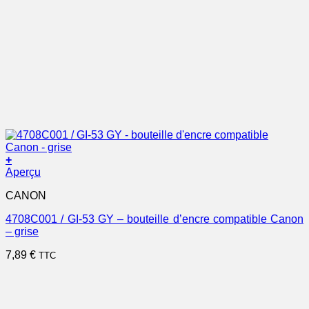
+
Aperçu
CANON
4708C001 / GI-53 GY – bouteille d’encre compatible Canon
– grise
7,89
€
TTC