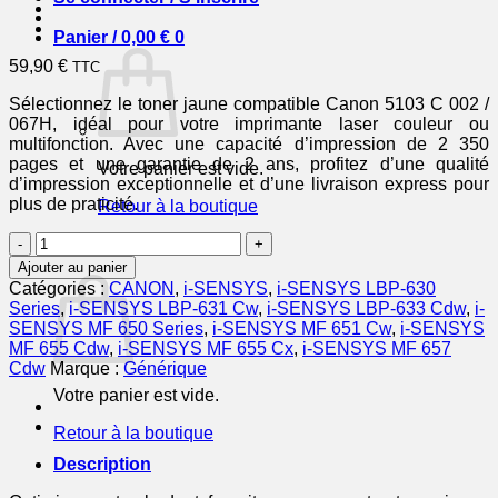
Panier /
0,00
€
0
59,90
€
TTC
Sélectionnez le toner jaune compatible Canon 5103 C 002 /
067H, idéal pour votre imprimante laser couleur ou
multifonction. Avec une capacité d’impression de 2 350
pages et une garantie de 2 ans, profitez d’une qualité
Votre panier est vide.
d’impression exceptionnelle et d’une livraison express pour
plus de praticité.
Retour à la boutique
quantité
0
de
Panier
Ajouter au panier
5103C002
Catégories :
CANON
,
i-SENSYS
,
i-SENSYS LBP-630
/
Series
,
i-SENSYS LBP-631 Cw
,
i-SENSYS LBP-633 Cdw
,
i-
067H
SENSYS MF 650 Series
,
i-SENSYS MF 651 Cw
,
i-SENSYS
-
MF 655 Cdw
,
i-SENSYS MF 655 Cx
,
i-SENSYS MF 657
toner
Cdw
Marque :
Générique
compatible
Votre panier est vide.
Canon
-
Retour à la boutique
jaune
Description