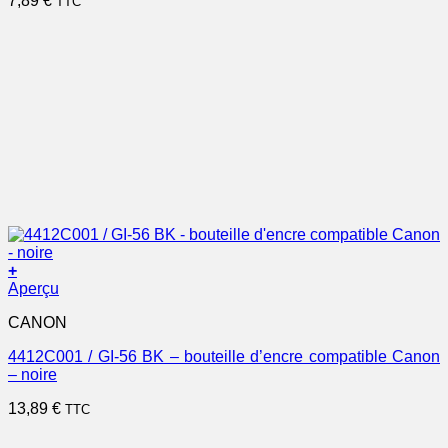
7,89
€
TTC
+
Aperçu
CANON
4412C001 / GI-56 BK – bouteille d’encre compatible Canon
– noire
13,89
€
TTC