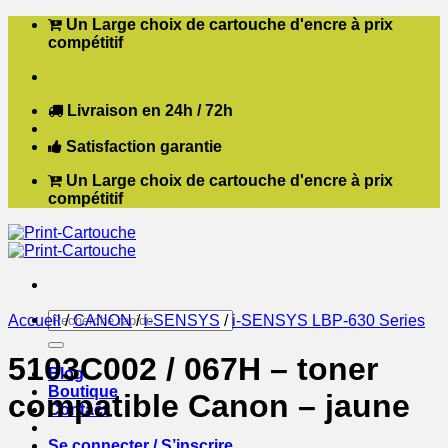
Passer
Un Large choix de cartouche d'encre à prix
au
compétitif
contenu
Livraison en 24h / 72h
Satisfaction garantie
Un Large choix de cartouche d'encre à prix
compétitif
Recherche
Accueil
/
CANON
/
i-SENSYS
/
i-SENSYS LBP-630 Series
pour :
5103C002 / 067H – toner
Blog
Boutique
compatible Canon – jaune
Contact
Se connecter / S’inscrire