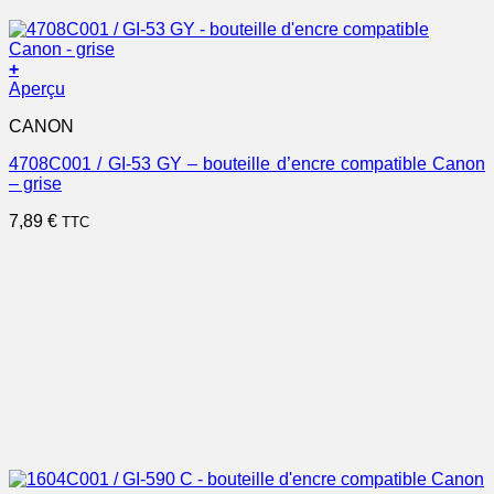
+
Aperçu
CANON
4708C001 / GI-53 GY – bouteille d’encre compatible Canon
– grise
7,89
€
TTC