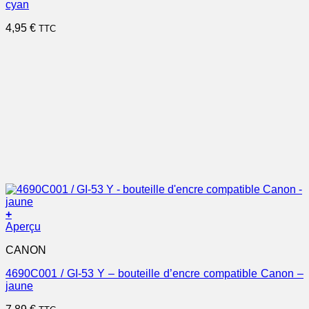
cyan
4,95
€
TTC
+
Aperçu
CANON
4690C001 / GI-53 Y – bouteille d’encre compatible Canon –
jaune