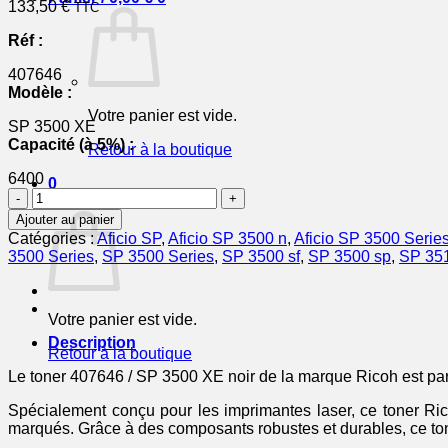
133,50
€
TTC
Réf :
407646
Modèle :
Votre panier est vide.
SP 3500 XE
Capacité (à 5%) :
Retour à la boutique
6400
0
quantité
Panier
de
Ajouter au panier
407646
Catégories :
Aficio SP
,
Aficio SP 3500 n
,
Aficio SP 3500 Serie
/
3500 Series
,
SP 3500 Series
,
SP 3500 sf
,
SP 3500 sp
,
SP 35
SP
3500
XE
Votre panier est vide.
-
toner
Description
Retour à la boutique
de
marque
Le toner 407646 / SP 3500 XE noir de la marque Ricoh est parf
Ricoh
Spécialement conçu pour les imprimantes laser, ce toner Ric
-
marqués. Grâce à des composants robustes et durables, ce tone
noir