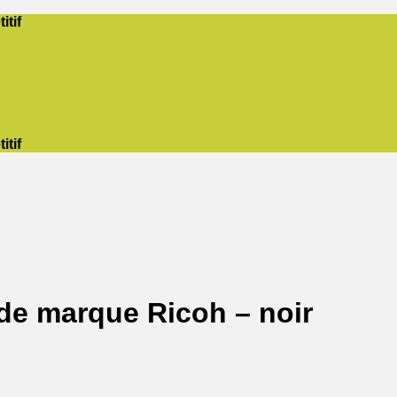
itif
itif
 de marque Ricoh – noir