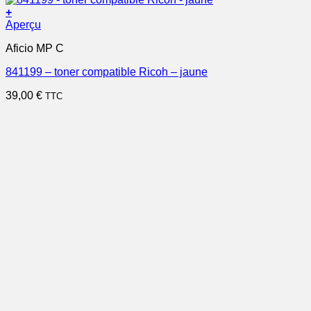
+
Aperçu
Aficio MP C
841199 – toner compatible Ricoh – jaune
39,00
€
TTC