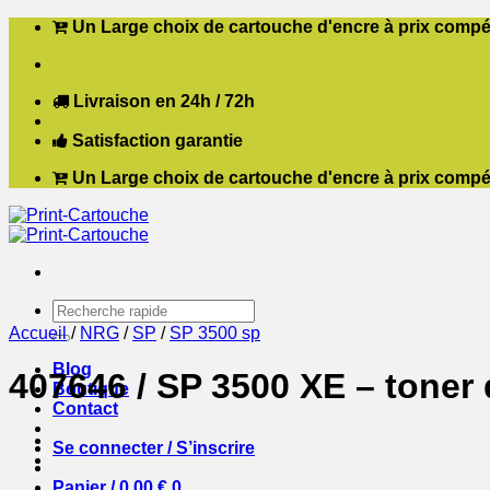
Passer
Un Large choix de cartouche d'encre à prix compét
au
contenu
Livraison en 24h / 72h
Satisfaction garantie
Un Large choix de cartouche d'encre à prix compét
Recherche
pour :
Accueil
/
NRG
/
SP
/
SP 3500 sp
Blog
407646 / SP 3500 XE – toner
Boutique
Contact
Se connecter / S’inscrire
Panier /
0,00
€
0