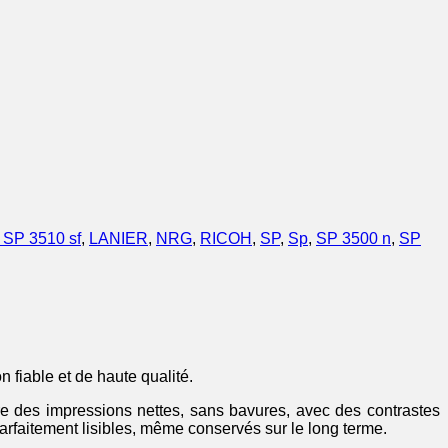
o SP 3510 sf
,
LANIER
,
NRG
,
RICOH
,
SP
,
Sp
,
SP 3500 n
,
SP
fiable et de haute qualité.
re des impressions nettes, sans bavures, avec des contrastes
rfaitement lisibles, même conservés sur le long terme.