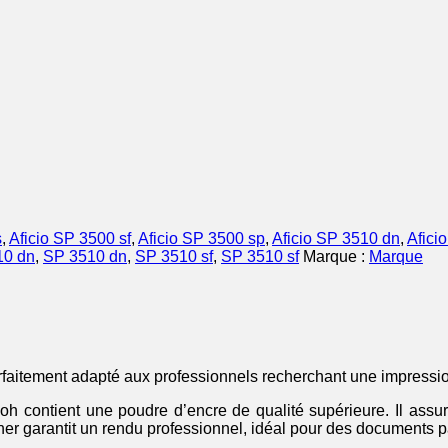
s
,
Aficio SP 3500 sf
,
Aficio SP 3500 sp
,
Aficio SP 3510 dn
,
Afici
10 dn
,
SP 3510 dn
,
SP 3510 sf
,
SP 3510 sf
Marque :
Marque
aitement adapté aux professionnels recherchant une impression 
oh contient une poudre d’encre de qualité supérieure. Il assu
r garantit un rendu professionnel, idéal pour des documents pa