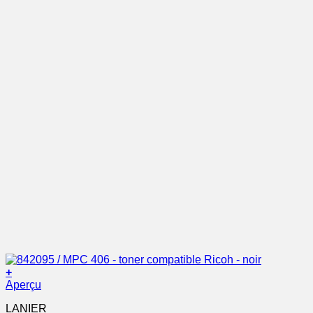
+
Aperçu
LANIER