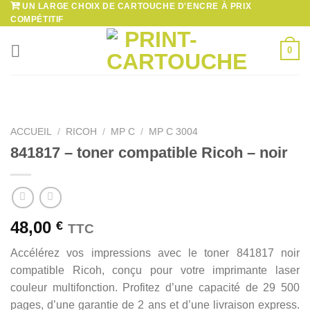
UN LARGE CHOIX DE CARTOUCHE D'ENCRE À PRIX
Passer
COMPÉTITIF
au
contenu
0
ACCUEIL
/
RICOH
/
MP C
/
MP C 3004
841817 – toner compatible Ricoh – noir
48,00
€
TTC
Accélérez vos impressions avec le toner 841817 noir
compatible Ricoh, conçu pour votre imprimante laser
couleur multifonction. Profitez d’une capacité de 29 500
pages, d’une garantie de 2 ans et d’une livraison express.