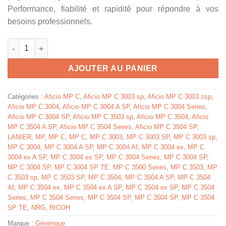
Performance, fiabilité et rapidité pour répondre à vos
besoins professionnels.
quantité de 841817 - toner compatible Ricoh - noir
AJOUTER AU PANIER
Catégories :
Aficio MP C
,
Aficio MP C 3003 sp
,
Aficio MP C 3003 zsp
,
Aficio MP C 3004
,
Aficio MP C 3004 A SP
,
Aficio MP C 3004 Series
,
Aficio MP C 3004 SP
,
Aficio MP C 3503 sp
,
Aficio MP C 3504
,
Aficio
MP C 3504 A SP
,
Aficio MP C 3504 Series
,
Aficio MP C 3504 SP
,
LANIER
,
MP
,
MP C
,
MP C
,
MP C 3003
,
MP C 3003 SP
,
MP C 3003 sp
,
MP C 3004
,
MP C 3004 A SP
,
MP C 3004 Af
,
MP C 3004 ex
,
MP C
3004 ex A SP
,
MP C 3004 ex SP
,
MP C 3004 Series
,
MP C 3004 SP
,
MP C 3004 SP
,
MP C 3004 SP TE
,
MP C 3500 Series
,
MP C 3503
,
MP
C 3503 sp
,
MP C 3503 SP
,
MP C 3504
,
MP C 3504 A SP
,
MP C 3504
Af
,
MP C 3504 ex
,
MP C 3504 ex A SP
,
MP C 3504 ex SP
,
MP C 3504
Series
,
MP C 3504 Series
,
MP C 3504 SP
,
MP C 3504 SP
,
MP C 3504
SP TE
,
NRG
,
RICOH
Marque :
Générique