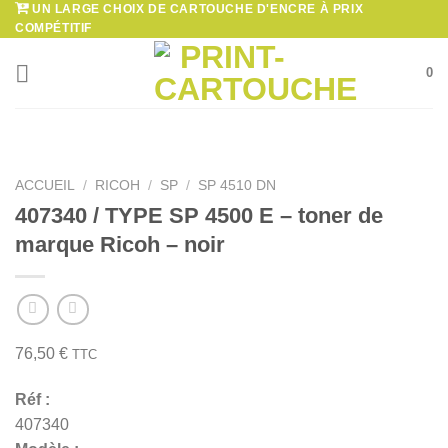
UN LARGE CHOIX DE CARTOUCHE D'ENCRE À PRIX
Passer
COMPÉTITIF
au
contenu
0
ACCUEIL
/
RICOH
/
SP
/
SP 4510 DN
407340 / TYPE SP 4500 E – toner de
marque Ricoh – noir
76,50
€
TTC
Réf :
407340