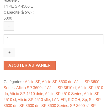
Modèle :
TYPE SP 4500 E
Capacité (à 5%) :
6000
quantité
de
407340
/
TYPE
SP
AJOUTER AU PANIER
4500
E
-
Catégories :
Aficio SP
,
Aficio SP 3600 dn
,
Aficio SP 3600
toner
Series
,
Aficio SP 3600 sf
,
Aficio SP 3610 sf
,
Aficio SP 4510
de
dn
,
Aficio SP 4510 dnte
,
Aficio SP 4510 Series
,
Aficio SP
marque
4510 sf
,
Aficio SP 4510 sfte
,
LANIER
,
RICOH
,
Sp
,
Sp
,
SP
Ricoh
3600 dn
,
SP 3600 dn
,
SP 3600 Series
,
SP 3600 sf
,
SP