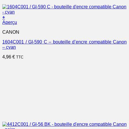
+
Aperçu
CANON
1604C001 / GI-590 C – bouteille d’encre compatible Canon
– cyan
4,96
€
TTC