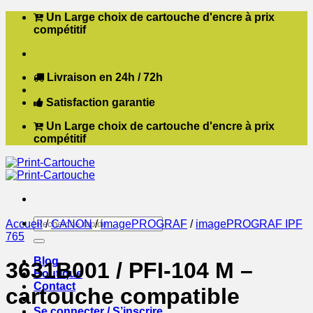
Passer
Un Large choix de cartouche d'encre à prix
au
compétitif
contenu
Livraison en 24h / 72h
Satisfaction garantie
Un Large choix de cartouche d'encre à prix
compétitif
Recherche
Accueil
/
CANON
/
imagePROGRAF
/
imagePROGRAF IPF
pour :
765
Blog
3631B001 / PFI-104 M –
Boutique
Contact
cartouche compatible
Se connecter / S’inscrire