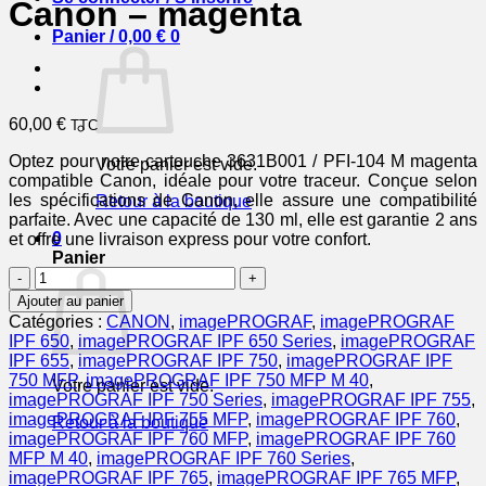
Canon – magenta
Panier /
0,00
€
0
60,00
€
TTC
Optez pour notre cartouche 3631B001 / PFI-104 M magenta
Votre panier est vide.
compatible Canon, idéale pour votre traceur. Conçue selon
les spécifications de Canon, elle assure une compatibilité
Retour à la boutique
parfaite. Avec une capacité de 130 ml, elle est garantie 2 ans
0
et offre une livraison express pour votre confort.
Panier
quantité
de
Ajouter au panier
3631B001
Catégories :
CANON
,
imagePROGRAF
,
imagePROGRAF
/
IPF 650
,
imagePROGRAF IPF 650 Series
,
imagePROGRAF
PFI-
IPF 655
,
imagePROGRAF IPF 750
,
imagePROGRAF IPF
104
750 MFP
,
imagePROGRAF IPF 750 MFP M 40
,
Votre panier est vide.
M
imagePROGRAF IPF 750 Series
,
imagePROGRAF IPF 755
,
-
imagePROGRAF IPF 755 MFP
,
imagePROGRAF IPF 760
,
Retour à la boutique
cartouche
imagePROGRAF IPF 760 MFP
,
imagePROGRAF IPF 760
compatible
MFP M 40
,
imagePROGRAF IPF 760 Series
,
Canon
imagePROGRAF IPF 765
,
imagePROGRAF IPF 765 MFP
,