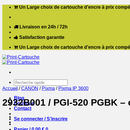
Passer
Un Large choix de cartouche d'encre à prix compét
au
contenu
Livraison en 24h / 72h
Satisfaction garantie
Un Large choix de cartouche d'encre à prix compét
Recherche
pour :
Accueil
/
CANON
/
Pixma
/
Pixma IP 3600
Blog
2932B001 / PGI-520 PGBK – 
Boutique
Contact
Se connecter / S’inscrire
Panier /
0,00
€
0