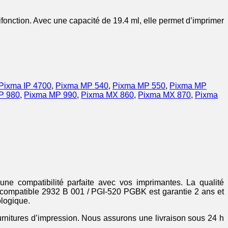
onction. Avec une capacité de 19.4 ml, elle permet d’imprimer
Pixma IP 4700
,
Pixma MP 540
,
Pixma MP 550
,
Pixma MP
P 980
,
Pixma MP 990
,
Pixma MX 860
,
Pixma MX 870
,
Pixma
ne compatibilité parfaite avec vos imprimantes. La qualité
e compatible 2932 B 001 / PGI-520 PGBK est garantie 2 ans et
ologique.
ournitures d’impression. Nous assurons une livraison sous 24 h