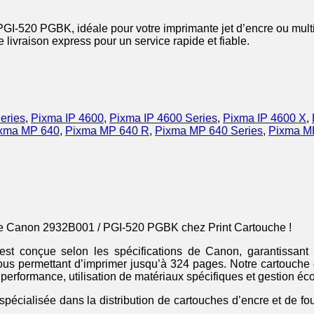
I-520 PGBK, idéale pour votre imprimante jet d’encre ou multif
livraison express pour un service rapide et fiable.
eries
,
Pixma IP 4600
,
Pixma IP 4600 Series
,
Pixma IP 4600 X
,
xma MP 640
,
Pixma MP 640 R
,
Pixma MP 640 Series
,
Pixma M
le Canon 2932B001 / PGI-520 PGBK chez Print Cartouche !
t conçue selon les spécifications de Canon, garantissant u
 vous permettant d’imprimer jusqu’à 324 pages. Notre cartouch
erformance, utilisation de matériaux spécifiques et gestion éc
spécialisée dans la distribution de cartouches d’encre et de f