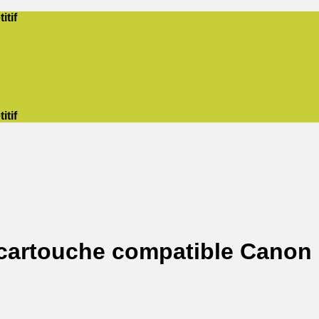
itif
itif
cartouche compatible Canon 