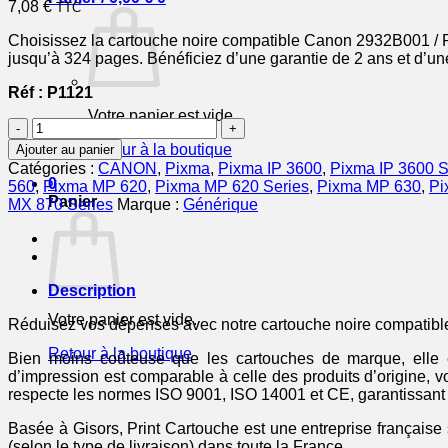
7,08
€
TTC
Choisissez la cartouche noire compatible Canon 2932B001 / PG
jusqu’à 324 pages. Bénéficiez d’une garantie de 2 ans et d’une 
Réf : P1121
Votre panier est vide.
quantité
de
Retour à la boutique
Ajouter au panier
2932B001
Catégories :
CANON
,
Pixma
,
Pixma IP 3600
,
Pixma IP 3600 S
/
0
560
,
Pixma MP 620
,
Pixma MP 620 Series
,
Pixma MP 630
,
Pi
PGI-
Panier
MX 870 Series
Marque :
Générique
520
PGBK
-
cartouche
compatible
Description
Canon
Votre panier est vide.
-
Réduisez vos dépenses avec notre cartouche noire compatib
noire
Retour à la boutique
Bien moins coûteuse que les cartouches de marque, elle es
d’impression est comparable à celle des produits d’origine,
respecte les normes ISO 9001, ISO 14001 et CE, garantissant p
Basée à Gisors, Print Cartouche est une entreprise française 
(selon le type de livraison) dans toute la France.