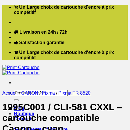
Passer
Un Large choix de cartouche d'encre à prix
au
compétitif
contenu
Livraison en 24h / 72h
Satisfaction garantie
Un Large choix de cartouche d'encre à prix
compétitif
Recherche
Accueil
/
CANON
/
Pixma
/
Pixma TR 8520
pour :
1995C001 / CLI-581 CXXL –
Blog
Boutique
cartouche compatible
Contact
Canon – cyan
Se connecter / S’inscrire