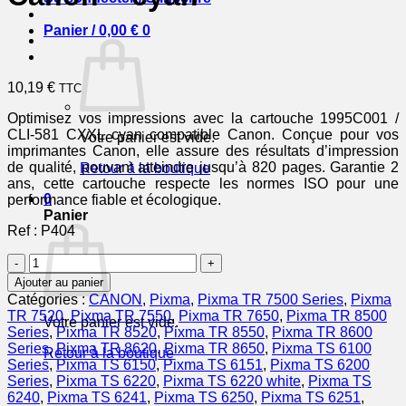
Panier /
0,00
€
0
10,19
€
TTC
Optimisez vos impressions avec la cartouche 1995C001 /
CLI-581 CXXL cyan compatible Canon. Conçue pour vos
Votre panier est vide.
imprimantes Canon, elle assure des résultats d’impression
de qualité, pouvant atteindre jusqu’à 820 pages. Garantie 2
Retour à la boutique
ans, cette cartouche respecte les normes ISO pour une
0
performance fiable et écologique.
Panier
Ref : P404
quantité
de
Ajouter au panier
1995C001
Catégories :
CANON
,
Pixma
,
Pixma TR 7500 Series
,
Pixma
/
TR 7520
,
Pixma TR 7550
,
Pixma TR 7650
,
Pixma TR 8500
Votre panier est vide.
CLI-
Series
,
Pixma TR 8520
,
Pixma TR 8550
,
Pixma TR 8600
581
Series
,
Pixma TR 8620
,
Pixma TR 8650
,
Pixma TS 6100
Retour à la boutique
CXXL
Series
,
Pixma TS 6150
,
Pixma TS 6151
,
Pixma TS 6200
-
Series
,
Pixma TS 6220
,
Pixma TS 6220 white
,
Pixma TS
cartouche
6240
,
Pixma TS 6241
,
Pixma TS 6250
,
Pixma TS 6251
,