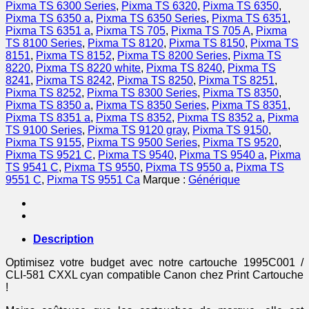
compatible
Pixma TS 6300 Series
,
Pixma TS 6320
,
Pixma TS 6350
,
Canon
Pixma TS 6350 a
,
Pixma TS 6350 Series
,
Pixma TS 6351
,
-
Pixma TS 6351 a
,
Pixma TS 705
,
Pixma TS 705 A
,
Pixma
cyan
TS 8100 Series
,
Pixma TS 8120
,
Pixma TS 8150
,
Pixma TS
8151
,
Pixma TS 8152
,
Pixma TS 8200 Series
,
Pixma TS
8220
,
Pixma TS 8220 white
,
Pixma TS 8240
,
Pixma TS
8241
,
Pixma TS 8242
,
Pixma TS 8250
,
Pixma TS 8251
,
Pixma TS 8252
,
Pixma TS 8300 Series
,
Pixma TS 8350
,
Pixma TS 8350 a
,
Pixma TS 8350 Series
,
Pixma TS 8351
,
Pixma TS 8351 a
,
Pixma TS 8352
,
Pixma TS 8352 a
,
Pixma
TS 9100 Series
,
Pixma TS 9120 gray
,
Pixma TS 9150
,
Pixma TS 9155
,
Pixma TS 9500 Series
,
Pixma TS 9520
,
Pixma TS 9521 C
,
Pixma TS 9540
,
Pixma TS 9540 a
,
Pixma
TS 9541 C
,
Pixma TS 9550
,
Pixma TS 9550 a
,
Pixma TS
9551 C
,
Pixma TS 9551 Ca
Marque :
Générique
Description
Optimisez votre budget avec notre cartouche 1995C001 /
CLI-581 CXXL cyan compatible Canon chez Print Cartouche
!