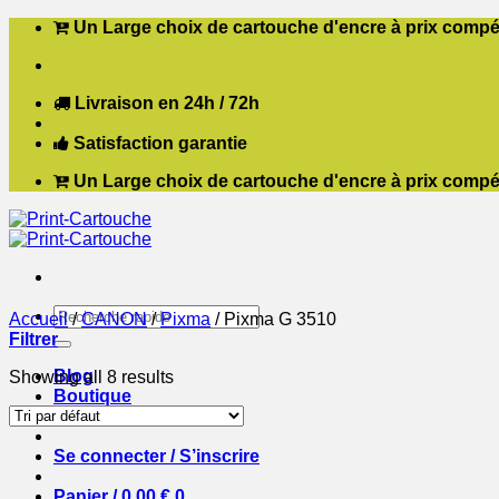
Passer
Un Large choix de cartouche d'encre à prix compét
au
contenu
Livraison en 24h / 72h
Satisfaction garantie
Un Large choix de cartouche d'encre à prix compét
Recherche
Accueil
/
CANON
/
Pixma
/
Pixma G 3510
pour :
Filtrer
Blog
Showing all 8 results
Boutique
Contact
Se connecter / S’inscrire
Panier /
0,00
€
0