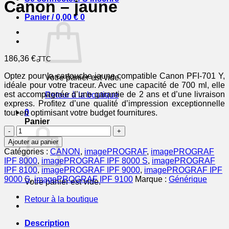
Canon – jaune
Panier /
0,00
€
0
186,36
€
TTC
Optez pour la cartouche jaune compatible Canon PFI-701 Y,
Votre panier est vide.
idéale pour votre traceur. Avec une capacité de 700 ml, elle
est accompagnée d’une garantie de 2 ans et d’une livraison
Retour à la boutique
express. Profitez d’une qualité d’impression exceptionnelle
0
tout en optimisant votre budget fournitures.
Panier
quantité
de
Ajouter au panier
0903B001
Catégories :
CANON
,
imagePROGRAF
,
imagePROGRAF
/
IPF 8000
,
imagePROGRAF IPF 8000 S
,
imagePROGRAF
PFI-
IPF 8100
,
imagePROGRAF IPF 9000
,
imagePROGRAF IPF
701
9000 S
,
imagePROGRAF IPF 9100
Marque :
Générique
Votre panier est vide.
Y
-
Retour à la boutique
cartouche
compatible
Canon
Description