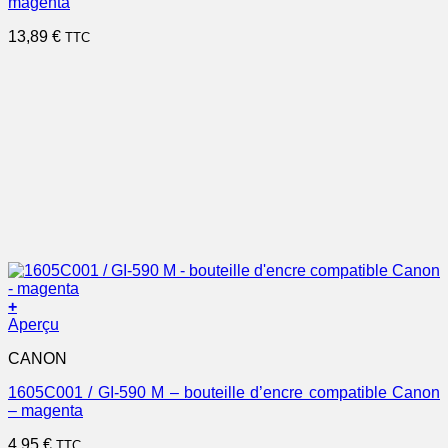
magenta
13,89
€
TTC
+
Aperçu
CANON
1605C001 / GI-590 M – bouteille d’encre compatible Canon
– magenta
4,95
€
TTC