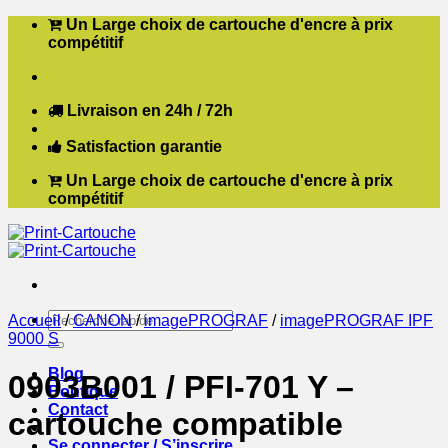
Passer
Un Large choix de cartouche d'encre à prix
au
compétitif
contenu
Livraison en 24h / 72h
Satisfaction garantie
Un Large choix de cartouche d'encre à prix
compétitif
Recherche
Accueil
/
CANON
/
imagePROGRAF
/
imagePROGRAF IPF
pour :
9000 S
Blog
0903B001 / PFI-701 Y –
Boutique
Contact
cartouche compatible
Se connecter / S’inscrire