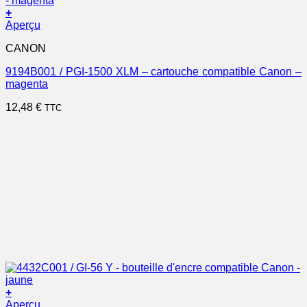
+
Aperçu
CANON
9194B001 / PGI-1500 XLM – cartouche compatible Canon –
magenta
12,48
€
TTC
+
Aperçu