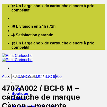
Passer
Un Large choix de cartouche d'encre à prix
au
compétitif
contenu
Livraison en 24h / 72h
Satisfaction garantie
Un Large choix de cartouche d'encre à prix
compétitif
Recherche
Accueil
/
CANON
/
BJC
/
BJC 8200
pour :
4707A002 / BCI-6 M –
Blog
Boutique
cartouche de marque
Contact
Canon – magenta
Se connecter / S’inscrire