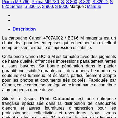
Pixma MP 760
,
Pixma MP 780
,
S
,
S 800
,
S 820
,
S 820 D
,
S
marque
820 Series
,
S 830 D
,
S 900
,
S 9000
Marque :
Marque
Canon
-
magenta
Description
La cartouche Canon 4707A002 / BCI-6 M magenta est un
choix idéal pour les entreprises qui recherchent un excellent
compromis entre qualité d’impression et fiabilité.
Cette encre Canon BCI-6 M est formulée avec des pigments
de haute qualité, offrant des impressions parfaitement nettes
et sans bavures. Sa bonne pénétration dans le papier
garantit une lisibilité durable au fil des années. Le rendu des
couleurs est lumineux et éclatant, particulièrement adapté
pour les photos et documents très colorés. Fabriquée par
Canon, cette cartouche protège votre imprimante et contribue
à prolonger sa durée de vie.
Située à Gisors,
Print Cartouche
est une entreprise
française spécialisée dans la distribution de cartouches
d’encre et autres fournitures d’impression pour les
professionnels, collectivités et revendeurs. Nous livrons
partout en France sous 24 h selon le mode de livraison