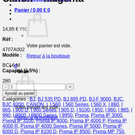
Panier /
0,00
€
0
14,95
€
TTC
Réf :
Votre panier est vide.
4707A002
Modèle :
Retour à la boutique
BCI-6 M
0
Capacité (à 5%) :
Panier
280
quantité
de
Ajouter au panier
4707A002
Catégories :
BJ
,
BJ 535 PD
,
BJ 895 PD
,
BJ-F 9000
,
BJC
,
/
BJC 8200
,
CANON
,
I
,
I 560
,
I 560 Series
,
I 560 X
,
I 860
,
I
Votre panier est vide.
BCI-
865
,
I 900 D
,
I 900 Series
,
I 905 D
,
I 9100
,
I 950
,
I 960
,
I 965
,
I
6
990
,
I 9900
,
I 9900 Series
,
I 9950
,
Pixma
,
Pixma IP 3000
,
Retour à la boutique
M
Pixma IP 3100
,
Pixma IP 4000
,
Pixma IP 4000 P
,
Pixma IP
-
4000 R
,
Pixma IP 4000 Series
,
Pixma IP 5000
,
Pixma IP
cartouche
6000 D
,
Pixma IP 6100 D
,
Pixma IP 8500
,
Pixma MP 750
,
de