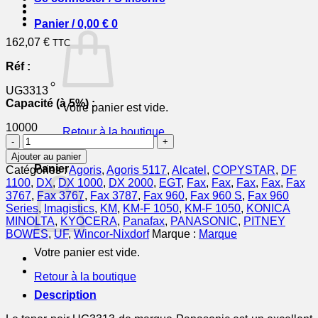
Panier /
0,00
€
0
162,07
€
TTC
Réf :
UG3313
Capacité (à 5%) :
Votre panier est vide.
10000
Retour à la boutique
quantité
de
0
Ajouter au panier
UG3313
Panier
Catégories :
Agoris
,
Agoris 5117
,
Alcatel
,
COPYSTAR
,
DF
-
1100
,
DX
,
DX 1000
,
DX 2000
,
EGT
,
Fax
,
Fax
,
Fax
,
Fax
,
Fax
toner
3767
,
Fax 3767
,
Fax 3787
,
Fax 960
,
Fax 960 S
,
Fax 960
de
Series
,
Imagistics
,
KM
,
KM-F 1050
,
KM-F 1050
,
KONICA
marque
MINOLTA
,
KYOCERA
,
Panafax
,
PANASONIC
,
PITNEY
Panasonic
BOWES
,
UF
,
Wincor-Nixdorf
Marque :
Marque
-
Votre panier est vide.
noir
Retour à la boutique
Description