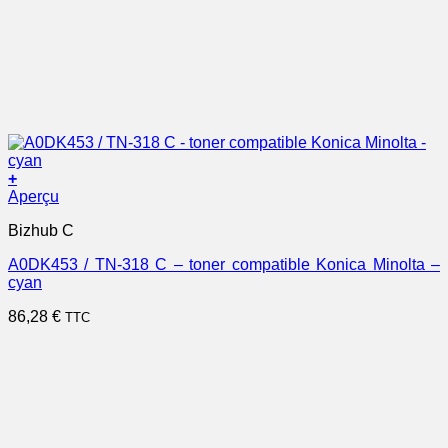
+
Aperçu
Bizhub C
A0DK453 / TN-318 C – toner compatible Konica Minolta –
cyan
86,28
€
TTC