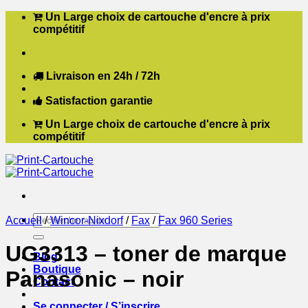
Passer
Un Large choix de cartouche d'encre à prix
au
compétitif
contenu
Livraison en 24h / 72h
Satisfaction garantie
Un Large choix de cartouche d'encre à prix
compétitif
Recherche
Accueil
/
Wincor-Nixdorf
/
Fax
/
Fax 960 Series
pour :
UG3313 – toner de marque
Blog
Boutique
Panasonic – noir
Contact
Se connecter / S’inscrire