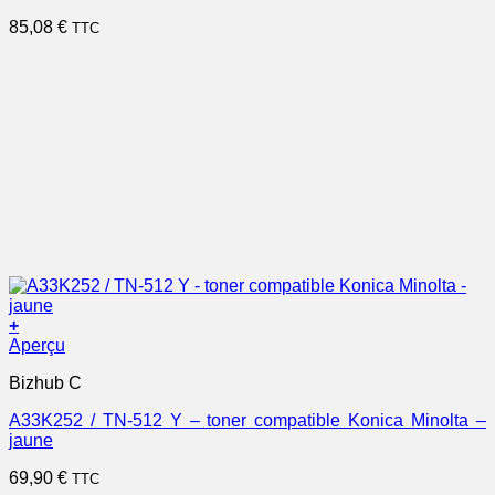
85,08
€
TTC
+
Aperçu
Bizhub C
A33K252 / TN-512 Y – toner compatible Konica Minolta –
jaune
69,90
€
TTC