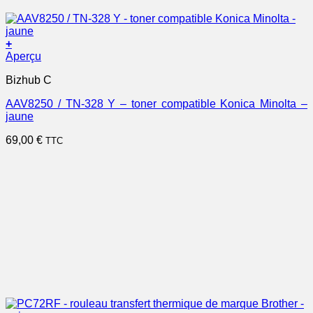
+
Aperçu
Bizhub C
AAV8250 / TN-328 Y – toner compatible Konica Minolta –
jaune
69,00
€
TTC