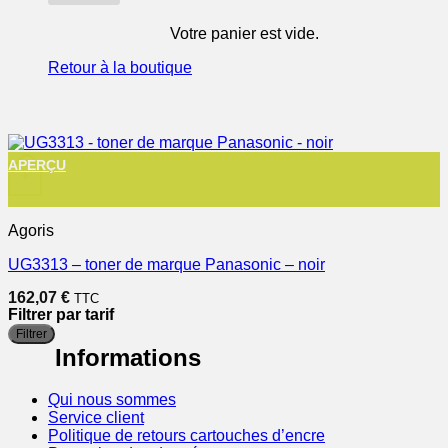
Votre panier est vide.
Retour à la boutique
APERÇU
+
Agoris
UG3313 – toner de marque Panasonic – noir
162,07
€
TTC
Filtrer par tarif
P
P
Filtrer
m
m
Informations
Qui nous sommes
Service client
Politique de retours cartouches d’encre