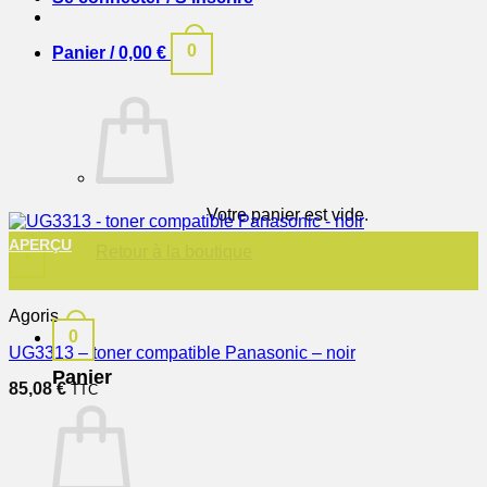
0
Panier /
0,00
€
Votre panier est vide.
APERÇU
Retour à la boutique
+
Agoris
0
UG3313 – toner compatible Panasonic – noir
Panier
85,08
€
TTC