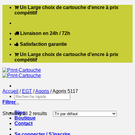
Passer
Un Large choix de cartouche d'encre à prix
au
compétitif
contenu
Livraison en 24h / 72h
Satisfaction garantie
Un Large choix de cartouche d'encre à prix
compétitif
Accueil
/
EGT
/
Agoris
/
Agoris 5117
Recherche
pour :
Filtrer
Blog
Showing all 2 results
Boutique
Contact
Se connecter / S’inscrire