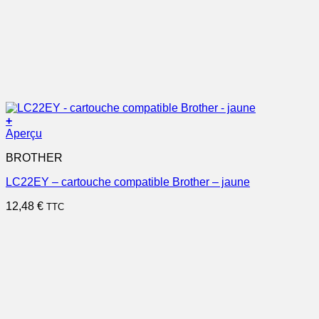
+
Aperçu
BROTHER
LC22EY – cartouche compatible Brother – jaune
12,48
€
TTC