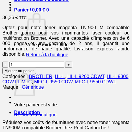
Panier /
0,00
€
0
36,36
€
TTC
Optez pour notre toner magenta TN-900 M compatible
Brother, conçu pour vos imprimantes laser couleur ou
multifonction Brother. Avec une capacité d’impression de 6
000 pages et une garantie de 2 ans, il garantit une
Votre panier est vide.
performance de haute qualité. Livraison express rapide
disponible.
Retour à la boutique
quantité
0
de
Panier
Ajouter au panier
TN900M
Catégories :
BROTHER
,
HL-L
,
HL-L 9200 CDWT
,
HL-L 9300
-
CDWTT
,
MFC
,
MFC-L 9550 CDW
,
MFC-L 9550 CDWT
toner
Marque :
Générique
compatible
Brother
-
Votre panier est vide.
magenta
Description
Retour à la boutique
Réduisez vos coûts de fournitures avec notre toner magenta
TN900M compatible Brother chez Print Cartouche !