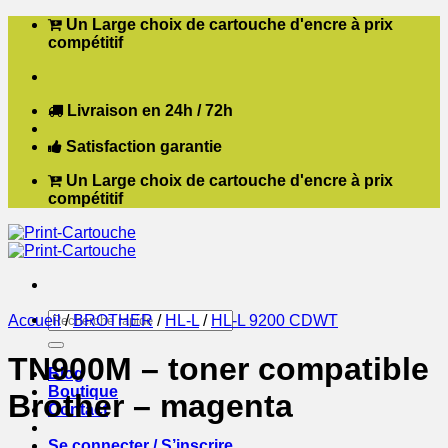
Passer
Un Large choix de cartouche d'encre à prix
au
compétitif
contenu
Livraison en 24h / 72h
Satisfaction garantie
Un Large choix de cartouche d'encre à prix
compétitif
Recherche
Accueil
/
BROTHER
/
HL-L
/
HL-L 9200 CDWT
pour :
TN900M – toner compatible
Blog
Boutique
Brother – magenta
Contact
Se connecter / S’inscrire