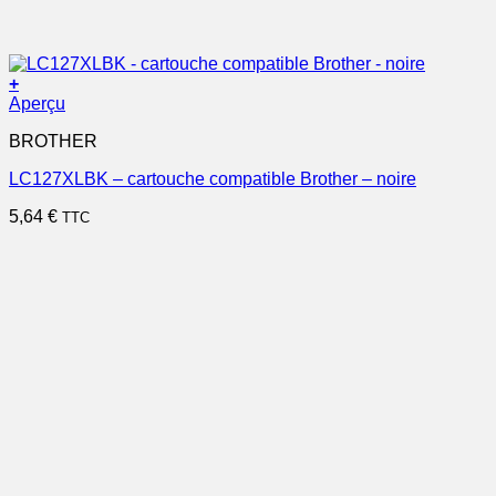
+
Aperçu
BROTHER
LC127XLBK – cartouche compatible Brother – noire
5,64
€
TTC