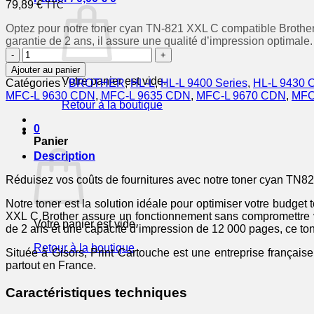
79,89
€
TTC
Optez pour notre toner cyan TN-821 XXL C compatible Brother, 
garantie de 2 ans, il assure une qualité d’impression optimale.
quantité
de
Ajouter au panier
TN821XXLC
Votre panier est vide.
Catégories :
BROTHER
,
HL-L
,
HL-L 9400 Series
,
HL-L 9430
-
MFC-L 9630 CDN
,
MFC-L 9635 CDN
,
MFC-L 9670 CDN
,
MFC
toner
Retour à la boutique
compatible
Brother
0
-
Panier
cyan
Description
Réduisez vos coûts de fournitures avec notre toner cyan TN8
Notre toner est la solution idéale pour optimiser votre budge
XXL C Brother assure un fonctionnement sans compromettre 
Votre panier est vide.
de 2 ans et une capacité d’impression de 12 000 pages, ce to
Retour à la boutique
Située à Gisors, Print Cartouche est une entreprise française
partout en France.
Caractéristiques techniques