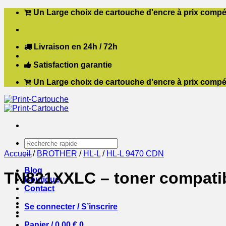
Passer
Un Large choix de cartouche d'encre à prix compét
au
contenu
Livraison en 24h / 72h
Satisfaction garantie
Un Large choix de cartouche d'encre à prix compét
Recherche
pour :
Accueil
/
BROTHER
/
HL-L
/
HL-L 9470 CDN
Blog
TN821XXLC – toner compatib
Boutique
Contact
Se connecter / S’inscrire
Panier /
0,00
€
0