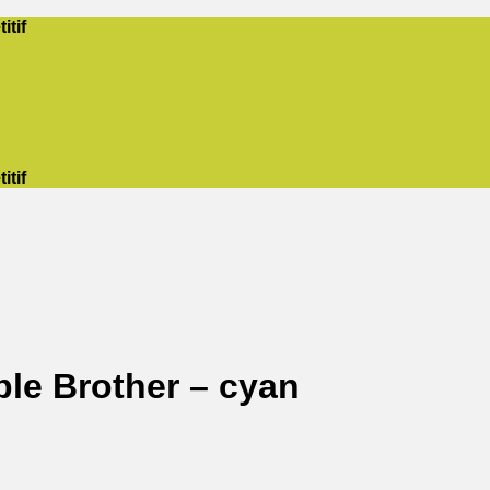
itif
itif
le Brother – cyan