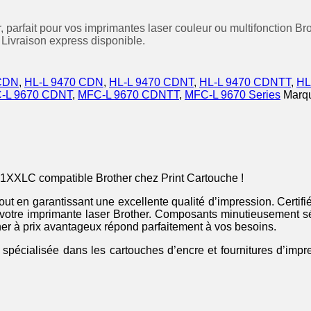
parfait pour vos imprimantes laser couleur ou multifonction Br
 Livraison express disponible.
 CDN
,
HL-L 9470 CDN
,
HL-L 9470 CDNT
,
HL-L 9470 CDNTT
,
HL
-L 9670 CDNT
,
MFC-L 9670 CDNTT
,
MFC-L 9670 Series
Marq
21XXLC compatible Brother chez Print Cartouche !
t tout en garantissant une excellente qualité d’impression. Ce
votre imprimante laser Brother. Composants minutieusement sé
ner à prix avantageux répond parfaitement à vos besoins.
 spécialisée dans les cartouches d’encre et fournitures d’impre