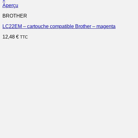
Aperçu
BROTHER
LC22EM – cartouche compatible Brother – magenta
12,48
€
TTC