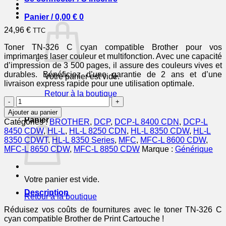
Panier /
0,00
€
0
24,96
€
TTC
Toner TN-326 C cyan compatible Brother pour vos
imprimantes laser couleur et multifonction. Avec une capacité
d’impression de 3 500 pages, il assure des couleurs vives et
durables. Bénéficiez d’une garantie de 2 ans et d’une
Votre panier est vide.
livraison express rapide pour une utilisation optimale.
Retour à la boutique
quantité
de
0
Ajouter au panier
TN326C
Panier
Catégories :
BROTHER
,
DCP
,
DCP-L 8400 CDN
,
DCP-L
-
8450 CDW
,
HL-L
,
HL-L 8250 CDN
,
HL-L 8350 CDW
,
HL-L
toner
8350 CDWT
,
HL-L 8350 Series
,
MFC
,
MFC-L 8600 CDW
,
compatible
MFC-L 8650 CDW
,
MFC-L 8850 CDW
Marque :
Générique
Brother
-
cyan
Votre panier est vide.
Description
Retour à la boutique
Réduisez vos coûts de fournitures avec le toner TN-326 C
cyan compatible Brother de Print Cartouche !