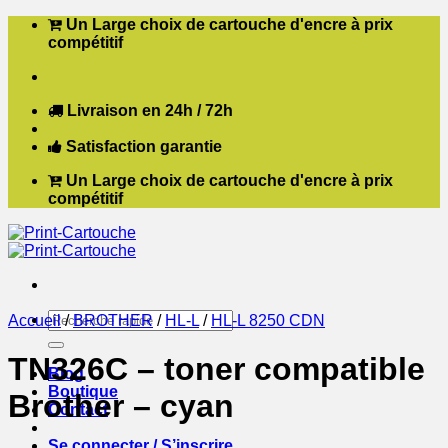
Passer
Un Large choix de cartouche d'encre à prix
au
compétitif
contenu
Livraison en 24h / 72h
Satisfaction garantie
Un Large choix de cartouche d'encre à prix
compétitif
Recherche
Accueil
/
BROTHER
/
HL-L
/
HL-L 8250 CDN
pour :
TN326C – toner compatible
Blog
Boutique
Brother – cyan
Contact
Se connecter / S’inscrire