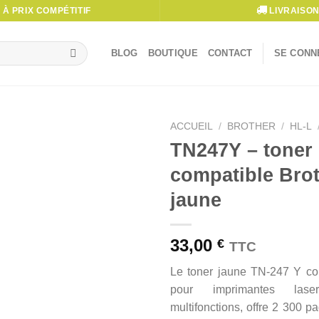
À PRIX COMPÉTITIF
LIVRAISON
BLOG
BOUTIQUE
CONTACT
SE CONNE
ACCUEIL
/
BROTHER
/
HL-L
TN247Y – toner
compatible Brot
jaune
33,00
€
TTC
Le toner jaune TN-247 Y com
pour imprimantes las
multifonctions, offre 2 300 p