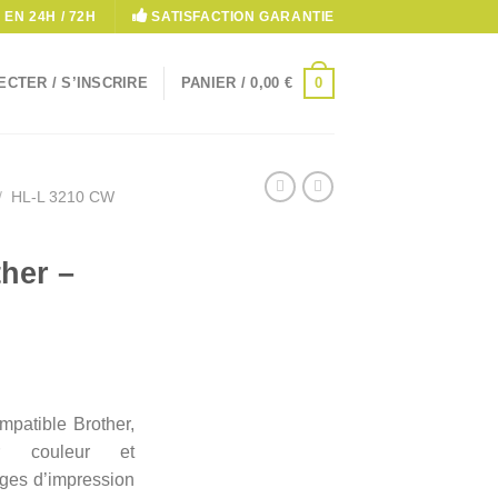
 EN 24H / 72H
SATISFACTION GARANTIE
0
CTER / S’INSCRIRE
PANIER /
0,00
€
/
HL-L 3210 CW
her –
patible Brother,
er couleur et
ages d’impression