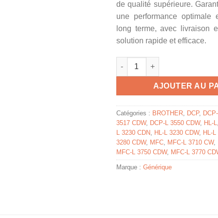
de qualité supérieure. Garant
une performance optimale et
long terme, avec livraison 
solution rapide et efficace.
quantité de TN247Y - toner com
AJOUTER AU P
Catégories :
BROTHER
,
DCP
,
DCP-
3517 CDW
,
DCP-L 3550 CDW
,
HL-L
L 3230 CDN
,
HL-L 3230 CDW
,
HL-L
3280 CDW
,
MFC
,
MFC-L 3710 CW
,
MFC-L 3750 CDW
,
MFC-L 3770 C
Marque :
Générique