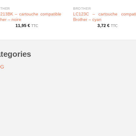
THER
BROTHER
213BK – cartouche compatible
LC123C – cartouche compati
ther – noire
Brother – cyan
11,95
€
3,72
€
TTC
TTC
tegories
OG