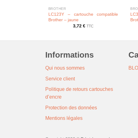
BROTHER
BRO
LC123Y – cartouche compatible
LC3
Brother – jaune
Bro
3,72
€
TTC
Informations
Ca
Qui nous sommes
BL
Service client
Politique de retours cartouches
d’encre
Protection des données
Mentions légales