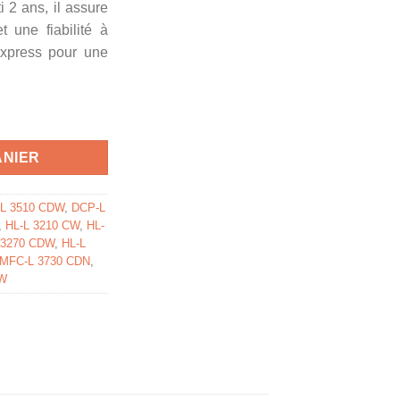
i 2 ans, il assure
 une fiabilité à
express pour une
patible Brother - jaune
ANIER
L 3510 CDW
,
DCP-L
,
HL-L 3210 CW
,
HL-
 3270 CDW
,
HL-L
MFC-L 3730 CDN
,
DW