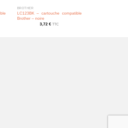
BROTHER
BROTHER
ble
LC123BK – cartouche compatible
LC123M – cartou
Brother – noire
Brother – magenta
3,72
€
3,72
€
TTC