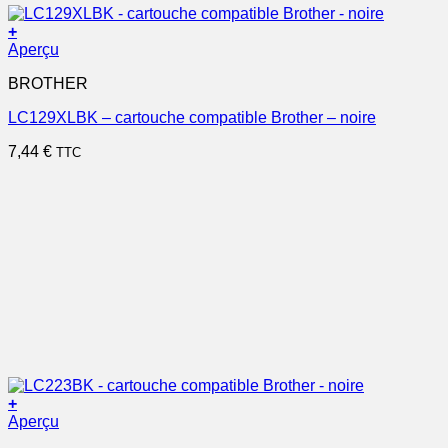
+
Aperçu
BROTHER
LC129XLBK – cartouche compatible Brother – noire
7,44
€
TTC
+
Aperçu