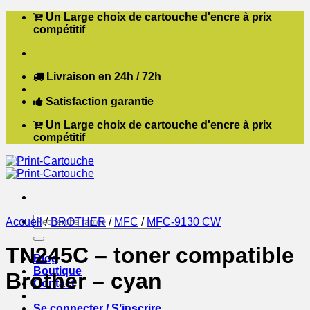
Passer
Un Large choix de cartouche d'encre à prix
au
compétitif
contenu
Livraison en 24h / 72h
Satisfaction garantie
Un Large choix de cartouche d'encre à prix
compétitif
Recherche
Accueil
/
BROTHER
/
MFC
/
MFC-9130 CW
pour :
TN245C – toner compatible
Blog
Boutique
Brother – cyan
Contact
Se connecter / S’inscrire