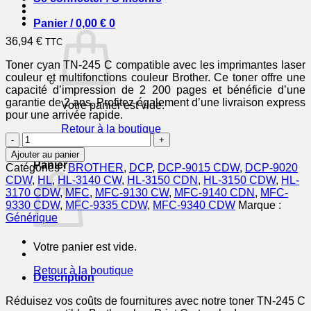
Panier /
0,00
€
0
36,94
€
TTC
Toner cyan TN-245 C compatible avec les imprimantes laser
couleur et multifonctions couleur Brother. Ce toner offre une
capacité d’impression de 2 200 pages et bénéficie d’une
garantie de 2 ans. Profitez également d’une livraison express
Votre panier est vide.
pour une arrivée rapide.
Retour à la boutique
quantité
de
0
Ajouter au panier
TN245C
Panier
Catégories :
BROTHER
,
DCP
,
DCP-9015 CDW
,
DCP-9020
-
CDW
,
HL
,
HL-3140 CW
,
HL-3150 CDN
,
HL-3150 CDW
,
HL-
toner
3170 CDW
,
MFC
,
MFC-9130 CW
,
MFC-9140 CDN
,
MFC-
compatible
9330 CDW
,
MFC-9335 CDW
,
MFC-9340 CDW
Marque :
Brother
Générique
-
cyan
Votre panier est vide.
Retour à la boutique
Description
Réduisez vos coûts de fournitures avec notre toner TN-245 C