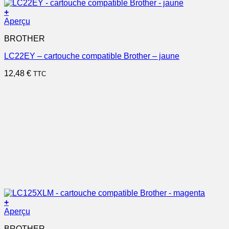
+
Aperçu
BROTHER
LC22EY – cartouche compatible Brother – jaune
12,48
€
TTC
+
Aperçu
BROTHER