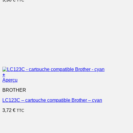
TTC
+
Aperçu
BROTHER
LC123C – cartouche compatible Brother – cyan
3,72
€
TTC