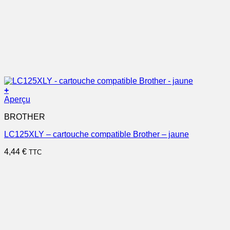
+
Aperçu
BROTHER
LC125XLY – cartouche compatible Brother – jaune
4,44
€
TTC