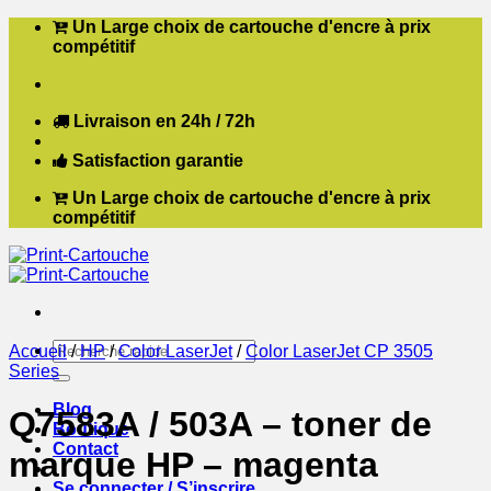
Passer
Un Large choix de cartouche d'encre à prix
au
compétitif
contenu
Livraison en 24h / 72h
Satisfaction garantie
Un Large choix de cartouche d'encre à prix
compétitif
Recherche
Accueil
/
HP
/
Color LaserJet
/
Color LaserJet CP 3505
pour :
Series
Blog
Q7583A / 503A – toner de
Boutique
Contact
marque HP – magenta
Se connecter / S’inscrire