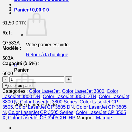
Panier /
0,00
€
0
61,50
€
TTC
Réf :
Q7583A
Votre panier est vide.
Modèle :
Retour à la boutique
503A
Capacité (à 5%) :
0
Panier
6000
quantité
de
Ajouter au panier
Q7583A
Catégories :
Color LaserJet
,
Color LaserJet 3800
,
Color
/
LaserJet 3800 DN
,
Color LaserJet 3800 DTN
,
Color LaserJet
503A
3800 N
,
Color LaserJet 3800 Series
,
Color LaserJet CP
Votre panier est vide.
-
3505
,
Color LaserJet CP 3505 DN
,
Color LaserJet CP 3505
toner
N
,
Color LaserJet CP 3505 Series
,
Color LaserJet CP 3505
Retour à la boutique
de
X
,
Color LaserJet CP 3505 XH
,
HP
Marque :
Marque
marque
HP
-