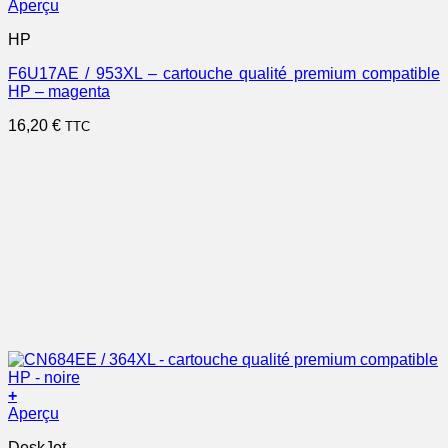
Aperçu
HP
F6U17AE / 953XL – cartouche qualité premium compatible
HP – magenta
16,20
€
TTC
+
Aperçu
DeskJet