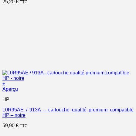
25,20
€
TTC
+
Aperçu
HP
L0R95AE / 913A – cartouche qualité premium compatible
HP – noire
59,90
€
TTC