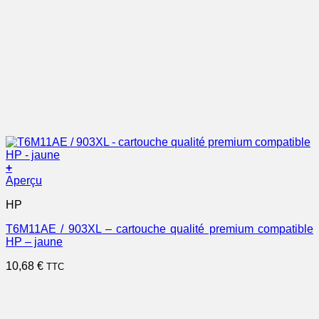
+
Aperçu
HP
T6M11AE / 903XL – cartouche qualité premium compatible
HP – jaune
10,68
€
TTC