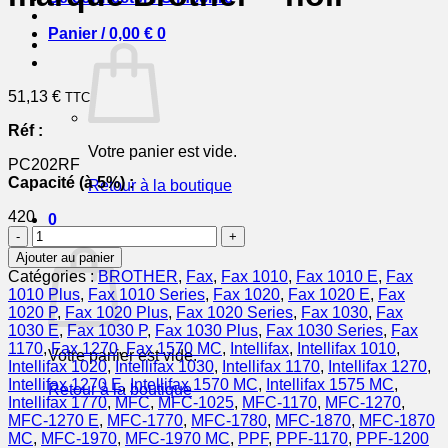
Panier /
0,00
€
0
51,13
€
TTC
Réf :
Votre panier est vide.
PC202RF
Capacité (à 5%) :
Retour à la boutique
420
0
quantité
Panier
de
Ajouter au panier
PC202RF
Catégories :
BROTHER
,
Fax
,
Fax 1010
,
Fax 1010 E
,
Fax
-
1010 Plus
,
Fax 1010 Series
,
Fax 1020
,
Fax 1020 E
,
Fax
rouleau
1020 P
,
Fax 1020 Plus
,
Fax 1020 Series
,
Fax 1030
,
Fax
transfert
1030 E
,
Fax 1030 P
,
Fax 1030 Plus
,
Fax 1030 Series
,
Fax
thermique
1170
,
Fax 1270
,
Fax 1570 MC
,
Intellifax
,
Intellifax 1010
,
Votre panier est vide.
de
Intellifax 1020
,
Intellifax 1030
,
Intellifax 1170
,
Intellifax 1270
,
marque
Intellifax 1270 E
,
Intellifax 1570 MC
,
Intellifax 1575 MC
,
Retour à la boutique
Brother
Intellifax 1770
,
MFC
,
MFC-1025
,
MFC-1170
,
MFC-1270
,
-
MFC-1270 E
,
MFC-1770
,
MFC-1780
,
MFC-1870
,
MFC-1870
noir
MC
,
MFC-1970
,
MFC-1970 MC
,
PPF
,
PPF-1170
,
PPF-1200