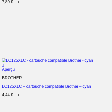
7,89
€
TTC
+
Aperçu
BROTHER
LC125XLC – cartouche compatible Brother – cyan
4,44
€
TTC