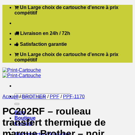
Passer
Un Large choix de cartouche d'encre à prix
au
compétitif
contenu
Livraison en 24h / 72h
Satisfaction garantie
Un Large choix de cartouche d'encre à prix
compétitif
Recherche
Accueil
/
BROTHER
/
PPF
/
PPF-1170
pour :
PC202RF – rouleau
Blog
Boutique
transfert thermique de
Contact
marque Brother – noir
Se connecter / S’inscrire