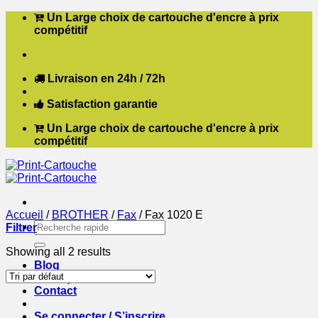
Passer
Un Large choix de cartouche d'encre à prix
au
compétitif
contenu
Livraison en 24h / 72h
Satisfaction garantie
Un Large choix de cartouche d'encre à prix
compétitif
Accueil
/
BROTHER
/
Fax
/
Fax 1020 E
Recherche
Filtrer
pour :
Showing all 2 results
Blog
Boutique
Contact
Se connecter / S’inscrire