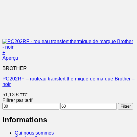
+
Aperçu
BROTHER
PC202RF – rouleau transfert thermique de marque Brother –
noir
51,13
€
TTC
Filtrer par tarif
Prix
Prix
Filtrer
min
max
Informations
Qui nous sommes