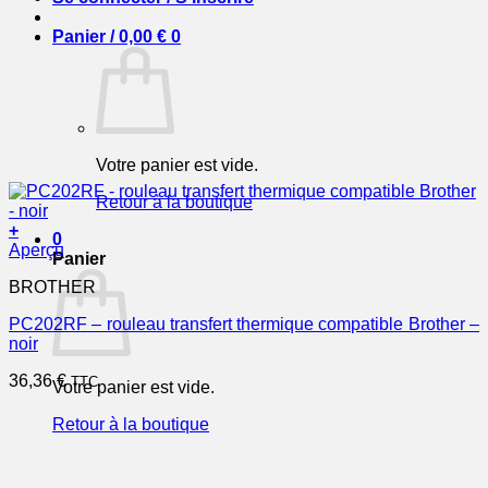
Panier /
0,00
€
0
Votre panier est vide.
Retour à la boutique
+
0
Aperçu
Panier
BROTHER
PC202RF – rouleau transfert thermique compatible Brother –
noir
36,36
€
TTC
Votre panier est vide.
Retour à la boutique