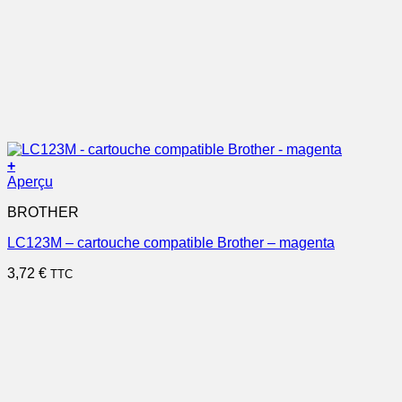
+
Aperçu
BROTHER
LC123M – cartouche compatible Brother – magenta
3,72
€
TTC