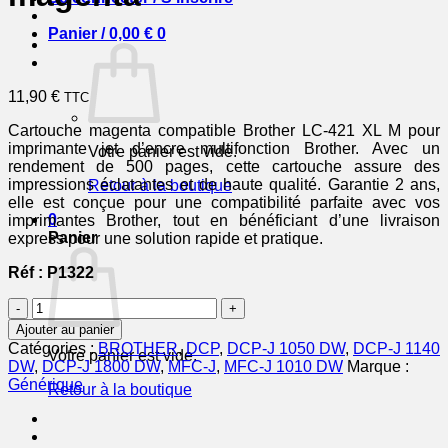
Panier /
0,00
€
0
11,90
€
TTC
Cartouche magenta compatible Brother LC-421 XL M pour
imprimante jet d’encre multifonction Brother. Avec un
Votre panier est vide.
rendement de 500 pages, cette cartouche assure des
impressions éclatantes et de haute qualité. Garantie 2 ans,
Retour à la boutique
elle est conçue pour une compatibilité parfaite avec vos
0
imprimantes Brother, tout en bénéficiant d’une livraison
Panier
express pour une solution rapide et pratique.
Réf : P1322
quantité
de
Ajouter au panier
LC421XLM
Catégories :
BROTHER
,
DCP
,
DCP-J 1050 DW
,
DCP-J 1140
Votre panier est vide.
-
DW
,
DCP-J 1800 DW
,
MFC-J
,
MFC-J 1010 DW
Marque :
cartouche
Générique
Retour à la boutique
compatible
Brother
-