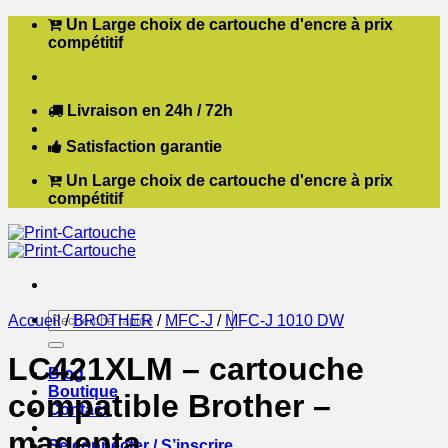
Passer
Un Large choix de cartouche d'encre à prix
au
compétitif
contenu
Livraison en 24h / 72h
Satisfaction garantie
Un Large choix de cartouche d'encre à prix
compétitif
Recherche
Accueil
/
BROTHER
/
MFC-J
/
MFC-J 1010 DW
pour :
LC421XLM – cartouche
Blog
Boutique
compatible Brother –
Contact
magenta
Se connecter / S’inscrire