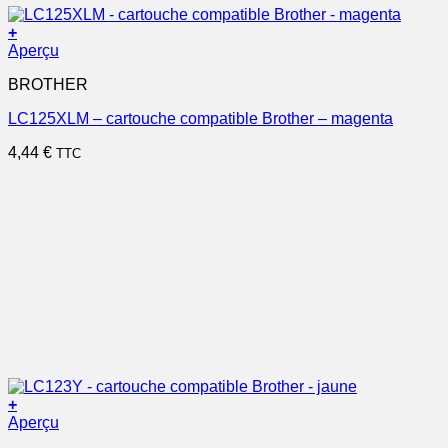
+
Aperçu
BROTHER
LC125XLM – cartouche compatible Brother – magenta
4,44
€
TTC
+
Aperçu