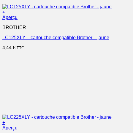
+
Aperçu
BROTHER
LC125XLY – cartouche compatible Brother – jaune
4,44
€
TTC
+
Aperçu