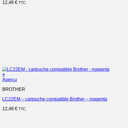
12,48
€
TTC
+
Aperçu
BROTHER
LC22EM – cartouche compatible Brother – magenta
12,48
€
TTC