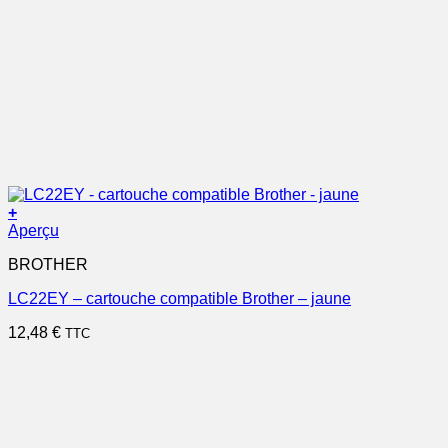
+
Aperçu
BROTHER
LC22EY – cartouche compatible Brother – jaune
12,48
€
TTC