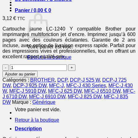
Panier /
0,00
€
0
3,12
€
TTC
Cartouche jaune LC-1240 Y compatible Brother pour
imprimantes multifonction jet d’encre. Imprimez jusqu’à 600
pages avec des couleurs éclatantes. Garantie de 2 ans
incluse, avec option de livraison express rapide. Parfait pour
Votre panier est vide.
des impressions vives et professionnelles, tout en offrant un
excellent rapport qualité-prix.
Retour à la boutique
quantité
0
de
Panier
Ajouter au panier
LC1240Y
Catégories :
BROTHER
,
DCP
,
DCP-J 525 W
,
DCP-J 725
-
DW
,
DCP-J 925 DW
,
MFC-J
,
MFC-J 430 Series
,
MFC-J 430
cartouche
W
,
MFC-J 5910 DW
,
MFC-J 625 DW
,
MFC-J 6510 DW
,
MFC-
compatible
J 6710 DW
,
MFC-J 6910 DW
,
MFC-J 825 DW
,
MFC-J 835
Brother
DW
Marque :
Générique
-
Votre panier est vide.
jaune
Retour à la boutique
Description