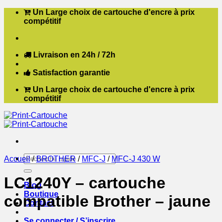
Passer
Un Large choix de cartouche d'encre à prix
au
compétitif
contenu
Livraison en 24h / 72h
Satisfaction garantie
Un Large choix de cartouche d'encre à prix
compétitif
Recherche
Accueil
/
BROTHER
/
MFC-J
/
MFC-J 430 W
pour :
LC1240Y – cartouche
Blog
Boutique
compatible Brother – jaune
Contact
Se connecter / S’inscrire