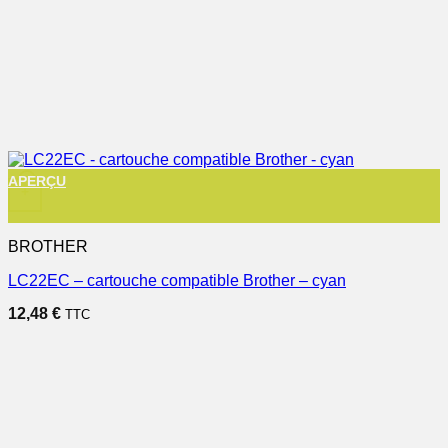
APERÇU
+
BROTHER
LC22EC – cartouche compatible Brother – cyan
12,48
€
TTC