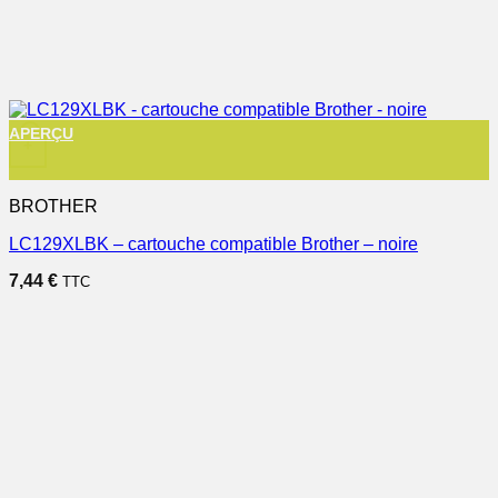
APERÇU
+
BROTHER
LC129XLBK – cartouche compatible Brother – noire
7,44
€
TTC