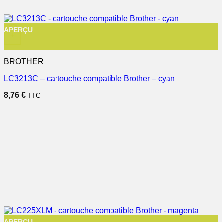
APERÇU
+
BROTHER
LC3213C – cartouche compatible Brother – cyan
8,76
€
TTC
APERÇU