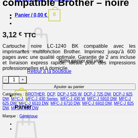
compatible Brother – noire
0
Panier /
0,00
€
3,12
€
TTC
Cartouche noire LC-1240 BK compatible avec les
imprimantes multifonction Brother. Imprimez jusqu’à 600
pages avec une qualité optimale. Garantie de 2 ans incluse
Votre panier est vide.
et livraison express rapide. Idéale pour des impressions
professionnelles et à domicile.
Retour à la boutique
quantité de LC1240BK - cartouche compatible Brother - noire
Ajouter au panier
Catégories :
BROTHER
,
DCP
,
DCP-J 525 W
,
DCP-J 725 DW
,
DCP-J 925
0
DW
,
MFC-J
,
MFC-J 430 Series
,
MFC-J 430 W
,
MFC-J 5910 DW
,
MFC-J
625 DW
,
MFC-J 6510 DW
,
MFC-J 6710 DW
,
MFC-J 6910 DW
,
MFC-J 825
Panier
DW
,
MFC-J 835 DW
Marque :
Générique