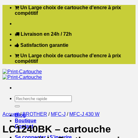
Passer
Un Large choix de cartouche d'encre à prix
au
compétitif
contenu
Livraison en 24h / 72h
Satisfaction garantie
Un Large choix de cartouche d'encre à prix
compétitif
Recherche
pour :
Accueil
/
BROTHER
/
MFC-J
/
MFC-J 430 W
Blog
Boutique
Contact
LC1240BK – cartouche
Se connecter / S’inscrire