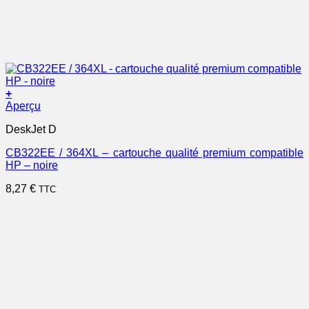
+
Aperçu
DeskJet D
CB322EE / 364XL – cartouche qualité premium compatible
HP – noire
8,27
€
TTC