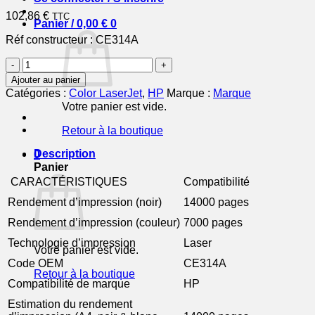
102,86
€
TTC
Panier /
0,00
€
0
Réf constructeur :
CE314A
quantité
de
Ajouter au panier
HP
Catégories :
Color LaserJet
,
HP
Marque :
Marque
126A
Votre panier est vide.
-
tambour
Retour à la boutique
original
Description
0
Panier
CARACTÉRISTIQUES
Compatibilité
Rendement d’impression (noir)
14000 pages
Rendement d’impression (couleur)
7000 pages
Technologie d’impression
Laser
Votre panier est vide.
Code OEM
CE314A
Retour à la boutique
Compatibilité de marque
HP
Estimation du rendement