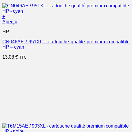
+
Aperçu
HP
CN046AE / 951XL – cartouche qualité premium compatible
HP – cyan
13,08
€
TTC