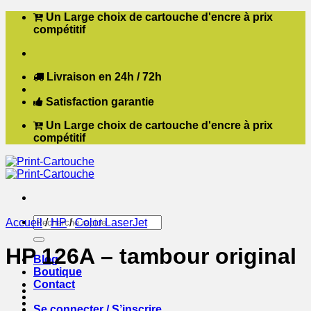
Passer
Un Large choix de cartouche d'encre à prix
au
compétitif
contenu
Livraison en 24h / 72h
Satisfaction garantie
Un Large choix de cartouche d'encre à prix
compétitif
Recherche
Accueil
/
HP
/
Color LaserJet
pour :
HP 126A – tambour original
Blog
Boutique
Contact
Se connecter / S’inscrire