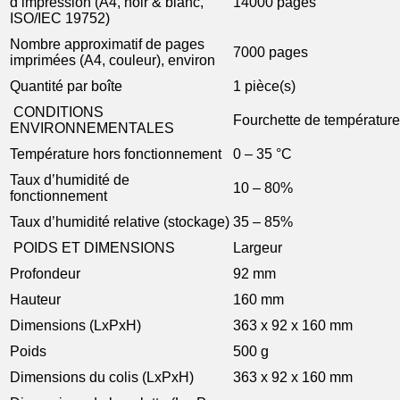
d’impression (A4, noir & blanc,
14000 pages
ISO/IEC 19752)
Nombre approximatif de pages
7000 pages
imprimées (A4, couleur), environ
Quantité par boîte
1 pièce(s)
CONDITIONS
Fourchette de températur
ENVIRONNEMENTALES
Température hors fonctionnement
0 – 35 °C
Taux d’humidité de
10 – 80%
fonctionnement
Taux d’humidité relative (stockage)
35 – 85%
POIDS ET DIMENSIONS
Largeur
Profondeur
92 mm
Hauteur
160 mm
Dimensions (LxPxH)
363 x 92 x 160 mm
Poids
500 g
Dimensions du colis (LxPxH)
363 x 92 x 160 mm