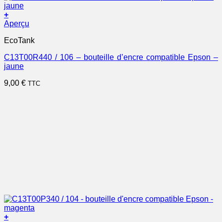
+
Aperçu
EcoTank
C13T00R440 / 106 – bouteille d’encre compatible Epson –
jaune
9,00
€
TTC
+