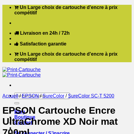
Passer
Un Large choix de cartouche d'encre à prix
au
compétitif
contenu
Livraison en 24h / 72h
Satisfaction garantie
Un Large choix de cartouche d'encre à prix
compétitif
Recherche
Accueil
/
EPSON
/
SureColor
/
SureColor SC-T 5200
pour :
EPSON Cartouche Encre
Blog
Boutique
UltraChrome XD Noir mat
Contact
700ml
Se connecter / S’inscrire