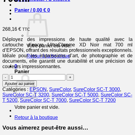
Panier /
0,00
€
0
268,16
€
TTC
Déployez des impressions de haute qualité avec la
cartouche d’encre UltraChrome XD Noir mat 700 ml
Votre panier est vide.
d’EPSON, offrant des résultats professionnels exceptionnels.
Idéale pour les impressions d’art, de photographie et de
Retour à la boutique
documents, elle garantit une durabilité et une précision de
0
couleurs impressionnantes.
Panier
quantité
de
Ajouter au panier
EPSON
Catégories :
EPSON
,
SureColor
,
SureColor SC-T 3000
,
Cartouche
SureColor SC-T 3200
,
SureColor SC-T 5000
,
SureColor SC-
Encre
T 5200
,
SureColor SC-T 7000
,
SureColor SC-T 7200
UltraChrome
Votre panier est vide.
XD
Noir
Retour à la boutique
mat
700ml
Vous aimerez peut-être aussi…