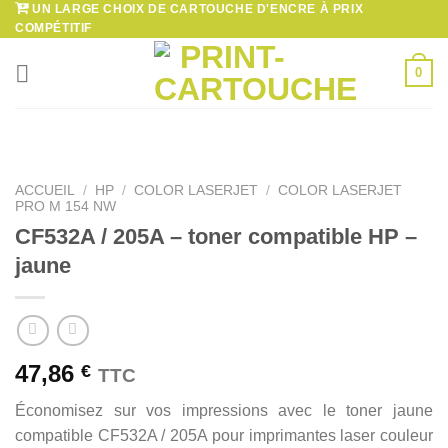
UN LARGE CHOIX DE CARTOUCHE D'ENCRE À PRIX
Passer
COMPÉTITIF
au
contenu
0
ACCUEIL
/
HP
/
COLOR LASERJET
/
COLOR LASERJET
PRO M 154 NW
CF532A / 205A – toner compatible HP –
jaune
47,86
€
TTC
Économisez sur vos impressions avec le toner jaune
compatible CF532A / 205A pour imprimantes laser couleur