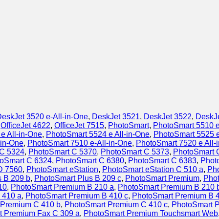
eskJet 3520 e-All-in-One
,
DeskJet 3521
,
DeskJet 3522
,
DeskJ
,
OfficeJet 4622
,
OfficeJet 7515
,
PhotoSmart
,
PhotoSmart 5510 e
e All-in-One
,
PhotoSmart 5524 e All-in-One
,
PhotoSmart 5525 e
-in-One
,
PhotoSmart 7510 e-All-in-One
,
PhotoSmart 7520 e All-
 C 5324
,
PhotoSmart C 5370
,
PhotoSmart C 5373
,
PhotoSmart 
oSmart C 6324
,
PhotoSmart C 6380
,
PhotoSmart C 6383
,
Phot
D 7560
,
PhotoSmart eStation
,
PhotoSmart eStation C 510 a
,
Pho
 B 209 b
,
PhotoSmart Plus B 209 c
,
PhotoSmart Premium
,
Pho
10
,
PhotoSmart Premium B 210 a
,
PhotoSmart Premium B 210 
 410 a
,
PhotoSmart Premium B 410 c
,
PhotoSmart Premium B 4
 Premium C 410 b
,
PhotoSmart Premium C 410 c
,
PhotoSmart 
t Premium Fax C 309 a
,
PhotoSmart Premium Touchsmart Web