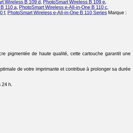
t Wireless B 109 d
,
PhotoSmart Wireless B 109 e
,
 B 110 a
,
PhotoSmart Wireless e-All-in-One B 110 c
,
0 f
,
PhotoSmart Wireless e-All-in-One B 110 Series
Marque :
e pigmentée de haute qualité, cette cartouche garantit une
timale de votre imprimante et contribue à prolonger sa durée
 24 h.