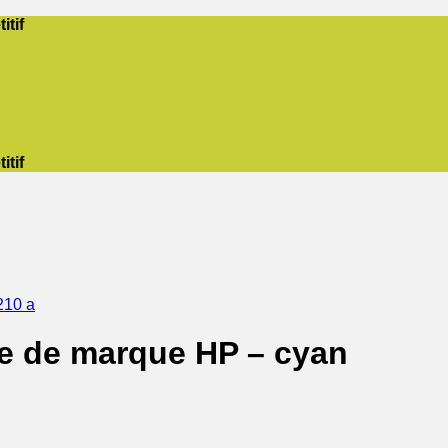
itif
itif
210 a
e de marque HP – cyan