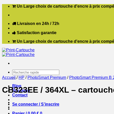
Passer
Un Large choix de cartouche d'encre à prix compét
au
contenu
Livraison en 24h / 72h
Satisfaction garantie
Un Large choix de cartouche d'encre à prix compét
Recherche
pour :
Accueil
/
HP
/
PhotoSmart Premium
/
PhotoSmart Premium B 
Blog
CB323EE / 364XL – cartouch
Boutique
Contact
Se connecter / S’inscrire
Panier /
0,00
€
0