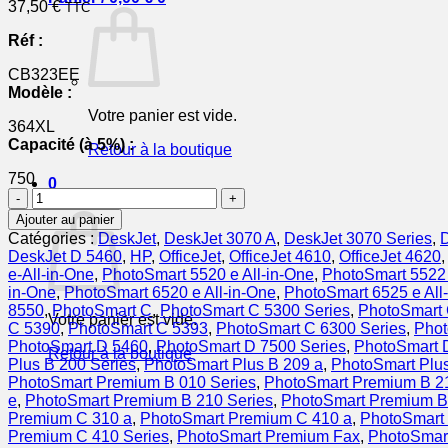
37,50
€
TTC
Réf :
CB323EE
Modèle :
Votre panier est vide.
364XL
Capacité (à 5%) :
Retour à la boutique
750
0
quantité
Panier
de
Ajouter au panier
CB323EE
Catégories :
DeskJet
,
DeskJet 3070 A
,
DeskJet 3070 Series
,
D
/
DeskJet D 5460
,
HP
,
OfficeJet
,
OfficeJet 4610
,
OfficeJet 4620
364XL
e-All-in-One
,
PhotoSmart 5520 e All-in-One
,
PhotoSmart 5522 
-
in-One
,
PhotoSmart 6520 e All-in-One
,
PhotoSmart 6525 e All
cartouche
8550
,
PhotoSmart C
,
PhotoSmart C 5300 Series
,
PhotoSmart
Votre panier est vide.
de
C 5390
,
PhotoSmart C 5393
,
PhotoSmart C 6300 Series
,
Phot
marque
PhotoSmart D 5460
,
PhotoSmart D 7500 Series
,
PhotoSmart 
Retour à la boutique
HP
Plus B 200 Series
,
PhotoSmart Plus B 209 a
,
PhotoSmart Plus
-
PhotoSmart Premium B 010 Series
,
PhotoSmart Premium B 2
cyan
e
,
PhotoSmart Premium B 210 Series
,
PhotoSmart Premium B
Premium C 310 a
,
PhotoSmart Premium C 410 a
,
PhotoSmart
Premium C 410 Series
,
PhotoSmart Premium Fax
,
PhotoSmar