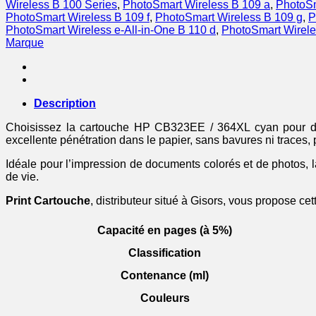
Wireless B 100 Series
,
PhotoSmart Wireless B 109 a
,
PhotoSm
PhotoSmart Wireless B 109 f
,
PhotoSmart Wireless B 109 g
,
P
PhotoSmart Wireless e-All-in-One B 110 d
,
PhotoSmart Wirele
Marque
Description
Choisissez la cartouche HP CB323EE / 364XL cyan pour des 
excellente pénétration dans le papier, sans bavures ni traces, 
Idéale pour l’impression de documents colorés et de photos,
de vie.
Print Cartouche
, distributeur situé à Gisors, vous propose ce
Capacité en pages (à 5%)
Classification
Contenance (ml)
Couleurs