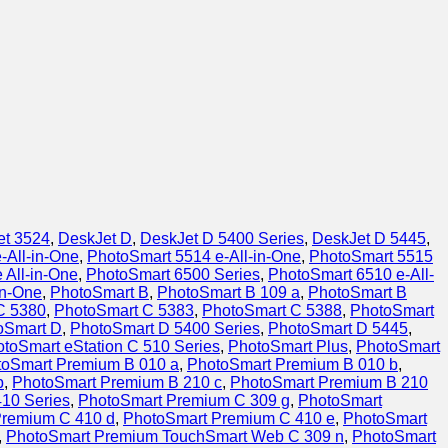
et 3524
,
DeskJet D
,
DeskJet D 5400 Series
,
DeskJet D 5445
,
-All-in-One
,
PhotoSmart 5514 e-All-in-One
,
PhotoSmart 5515
 All-in-One
,
PhotoSmart 6500 Series
,
PhotoSmart 6510 e-All-
in-One
,
PhotoSmart B
,
PhotoSmart B 109 a
,
PhotoSmart B
C 5380
,
PhotoSmart C 5383
,
PhotoSmart C 5388
,
PhotoSmart
oSmart D
,
PhotoSmart D 5400 Series
,
PhotoSmart D 5445
,
toSmart eStation C 510 Series
,
PhotoSmart Plus
,
PhotoSmart
toSmart Premium B 010 a
,
PhotoSmart Premium B 010 b
,
b
,
PhotoSmart Premium B 210 c
,
PhotoSmart Premium B 210
10 Series
,
PhotoSmart Premium C 309 g
,
PhotoSmart
Premium C 410 d
,
PhotoSmart Premium C 410 e
,
PhotoSmart
,
PhotoSmart Premium TouchSmart Web C 309 n
,
PhotoSmart