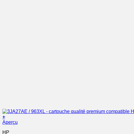
+
Aperçu
HP