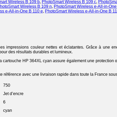
art Wireless B 109 b
,
PhotoSmart Wireless B 109 c
,
PhotoSmar
hotoSmart Wireless B 109 n
,
PhotoSmart Wireless e-All-in-One
ss e-All-in-One B 110 e
,
PhotoSmart Wireless e-All-in-One B 11
impressions couleur nettes et éclatantes. Grâce à une encr
pour des résultats durables et lumineux.
 la cartouche HP 364XL cyan assure également une protection op
tte référence avec une livraison rapide dans toute la France sous
750
Jet d’encre
6
cyan