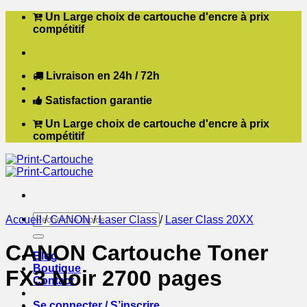
Passer
Un Large choix de cartouche d'encre à prix
au
compétitif
contenu
Livraison en 24h / 72h
Satisfaction garantie
Un Large choix de cartouche d'encre à prix
compétitif
Recherche
Accueil
/
CANON
/
Laser Class
/
Laser Class 20XX
pour :
CANON Cartouche Toner
Blog
Boutique
FX3 Noir 2700 pages
Contact
Se connecter / S’inscrire