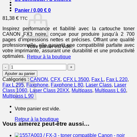
Panier /
0,00
€
0
81,38
€
TTC
Inspirez performance et fiabilité avec la cartouche toner
CANON FX3 noire, conçue pour produire jusqu’à 2 700
pages d’impressions nettes et précises. Offrant une qualité
professionnelle, elle garantit une compatibilité parfaite avec
Votre panier est vide.
votre imprimante, assurant une durabilité et une productivité
optimales.
Retour à la boutique
quantité
0
de
Panier
Ajouter au panier
CANON
Catégories :
CANON
,
CFX
,
CFX L 3500
,
Fax L
,
Fax L 220
,
Cartouche
Fax L 295
,
Faxphone
,
Faxphone L 80
,
Laser Class
,
Laser
Toner
Class 1060
,
Laser Class 20XX
,
Multipass
,
Multipass L 60
,
FX3
Multipass L 90
Noir
2700
Votre panier est vide.
pages
Retour à la boutique
Vous aimerez peut-être aussi…