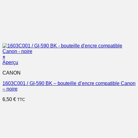
+
Aperçu
CANON
1603C001 / GI-590 BK – bouteille d’encre compatible Canon
– noire
6,50
€
TTC