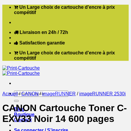
Passer
Un Large choix de cartouche d'encre à prix
au
compétitif
contenu
Livraison en 24h / 72h
Satisfaction garantie
Un Large choix de cartouche d'encre à prix
compétitif
Recherche
Accueil
/
CANON
/
imageRUNNER
/
imageRUNNER 2530i
pour :
CANON Cartouche Toner C-
Blog
Boutique
EXV33 Noir 14 600 pages
Contact
Se connecter / S’inscrire