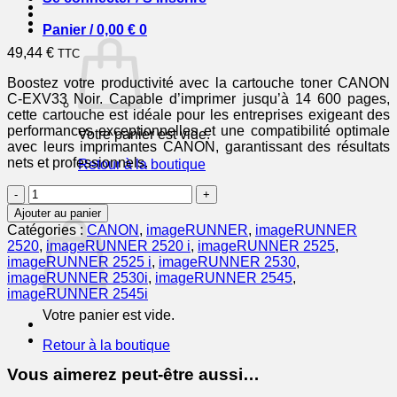
Panier /
0,00
€
0
49,44
€
TTC
Boostez votre productivité avec la cartouche toner CANON
C-EXV33 Noir. Capable d’imprimer jusqu’à 14 600 pages,
cette cartouche est idéale pour les entreprises exigeant des
performances exceptionnelles et une compatibilité optimale
Votre panier est vide.
avec leurs imprimantes CANON, garantissant des résultats
nets et professionnels.
Retour à la boutique
quantité
0
de
Panier
Ajouter au panier
CANON
Catégories :
CANON
,
imageRUNNER
,
imageRUNNER
Cartouche
2520
,
imageRUNNER 2520 i
,
imageRUNNER 2525
,
Toner
imageRUNNER 2525 i
,
imageRUNNER 2530
,
C-
imageRUNNER 2530i
,
imageRUNNER 2545
,
EXV33
imageRUNNER 2545i
Noir
Votre panier est vide.
14
600
Retour à la boutique
pages
Vous aimerez peut-être aussi…