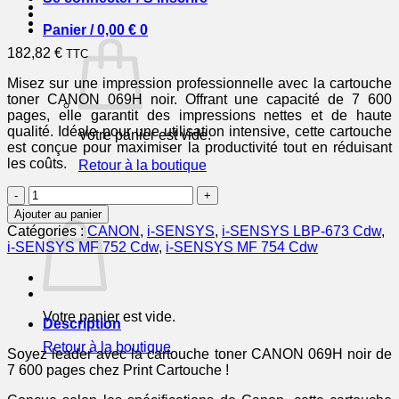
Panier /
0,00
€
0
182,82
€
TTC
Misez sur une impression professionnelle avec la cartouche
toner CANON 069H noir. Offrant une capacité de 7 600
pages, elle garantit des impressions nettes et de haute
qualité. Idéale pour une utilisation intensive, cette cartouche
Votre panier est vide.
est conçue pour maximiser la productivité tout en réduisant
les coûts.
Retour à la boutique
quantité
0
de
Panier
Ajouter au panier
CANON
Catégories :
CANON
,
i-SENSYS
,
i-SENSYS LBP-673 Cdw
,
Cartouche
i-SENSYS MF 752 Cdw
,
i-SENSYS MF 754 Cdw
Toner
069H
Noir
7
Votre panier est vide.
600
Description
pages
Retour à la boutique
Soyez leader avec la cartouche toner CANON 069H noir de
7 600 pages chez Print Cartouche !