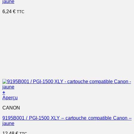
jaune
6,24
€
TTC
+
Aperçu
CANON
9195B001 / PGI-1500 XLY – cartouche compatible Canon –
jaune
12,48
€
TTC