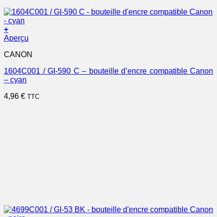
+
Aperçu
CANON
1604C001 / GI-590 C – bouteille d’encre compatible Canon
– cyan
4,96
€
TTC