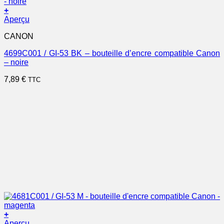
+
Aperçu
CANON
4699C001 / GI-53 BK – bouteille d’encre compatible Canon
– noire
7,89
€
TTC
+
Aperçu