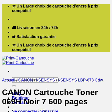
Passer
Un Large choix de cartouche d'encre à prix
au
compétitif
contenu
Livraison en 24h / 72h
Satisfaction garantie
Un Large choix de cartouche d'encre à prix
compétitif
Recherche
Accueil
/
CANON
/
i-SENSYS
/
i-SENSYS LBP-673 Cdw
pour :
CANON Cartouche Toner
Blog
Boutique
069H Noir 7 600 pages
Contact
Se connecter / S’inscrire