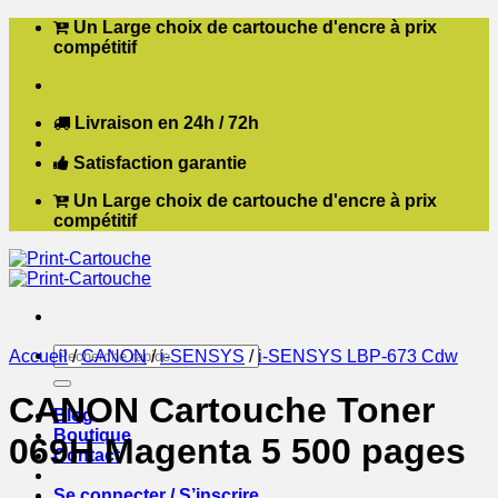
Passer
Un Large choix de cartouche d'encre à prix
au
compétitif
contenu
Livraison en 24h / 72h
Satisfaction garantie
Un Large choix de cartouche d'encre à prix
compétitif
Recherche
Accueil
/
CANON
/
i-SENSYS
/
i-SENSYS LBP-673 Cdw
pour :
CANON Cartouche Toner
Blog
Boutique
069H Magenta 5 500 pages
Contact
Se connecter / S’inscrire