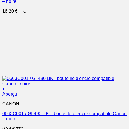
– noire
16,20
€
TTC
+
Aperçu
CANON
0663C001 / GI-490 BK – bouteille d’encre compatible Canon
– noire
6,24
€
TTC