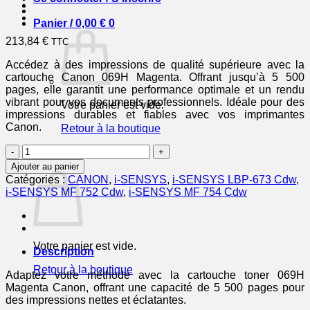
Panier /
0,00
€
0
213,84
€
TTC
Accédez à des impressions de qualité supérieure avec la
cartouche Canon 069H Magenta. Offrant jusqu’à 5 500
pages, elle garantit une performance optimale et un rendu
vibrant pour vos documents professionnels. Idéale pour des
Votre panier est vide.
impressions durables et fiables avec vos imprimantes
Canon.
Retour à la boutique
quantité
0
de
Panier
Ajouter au panier
CANON
Catégories :
CANON
,
i-SENSYS
,
i-SENSYS LBP-673 Cdw
,
Cartouche
i-SENSYS MF 752 Cdw
,
i-SENSYS MF 754 Cdw
Toner
069H
Magenta
5
Votre panier est vide.
500
Description
pages
Retour à la boutique
Adaptez votre méthode avec la cartouche toner 069H
Magenta Canon, offrant une capacité de 5 500 pages pour
des impressions nettes et éclatantes.