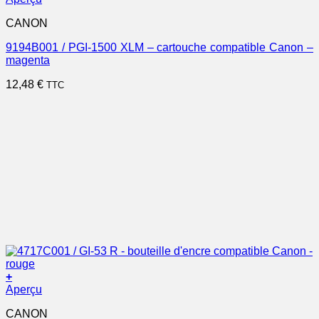
CANON
9194B001 / PGI-1500 XLM – cartouche compatible Canon –
magenta
12,48
€
TTC
+
Aperçu
CANON