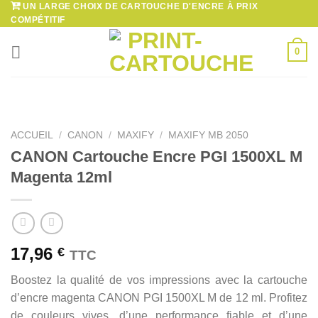
UN LARGE CHOIX DE CARTOUCHE D'ENCRE À PRIX
Passer
COMPÉTITIF
au
contenu
0
ACCUEIL
/
CANON
/
MAXIFY
/
MAXIFY MB 2050
CANON Cartouche Encre PGI 1500XL M
Magenta 12ml
17,96
€
TTC
Boostez la qualité de vos impressions avec la cartouche
d’encre magenta CANON PGI 1500XL M de 12 ml. Profitez
de couleurs vives, d’une performance fiable et d’une