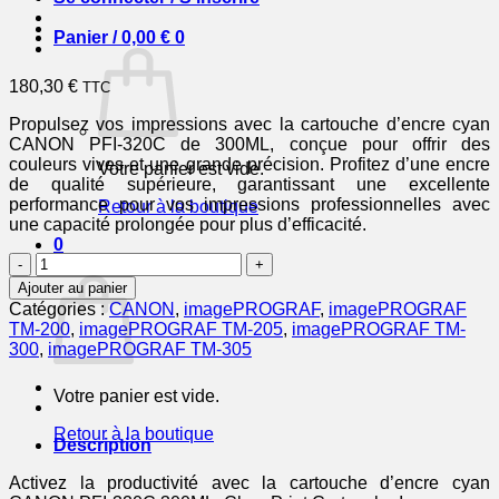
Panier /
0,00
€
0
180,30
€
TTC
Propulsez vos impressions avec la cartouche d’encre cyan
CANON PFI-320C de 300ML, conçue pour offrir des
couleurs vives et une grande précision. Profitez d’une encre
Votre panier est vide.
de qualité supérieure, garantissant une excellente
performance pour vos impressions professionnelles avec
Retour à la boutique
une capacité prolongée pour plus d’efficacité.
0
quantité
Panier
de
Ajouter au panier
CANON
Catégories :
CANON
,
imagePROGRAF
,
imagePROGRAF
Cartouche
TM-200
,
imagePROGRAF TM-205
,
imagePROGRAF TM-
Encre
300
,
imagePROGRAF TM-305
PFI-
320C
Votre panier est vide.
Cyan
300ML
Retour à la boutique
Description
Activez la productivité avec la cartouche d’encre cyan