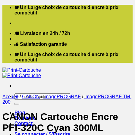
Passer
Un Large choix de cartouche d'encre à prix
au
compétitif
contenu
Livraison en 24h / 72h
Satisfaction garantie
Un Large choix de cartouche d'encre à prix
compétitif
Recherche
Accueil
/
CANON
/
imagePROGRAF
/
imagePROGRAF TM-
pour :
200
Blog
CANON Cartouche Encre
Boutique
Contact
PFI-320C Cyan 300ML
Se connecter / S’inscrire