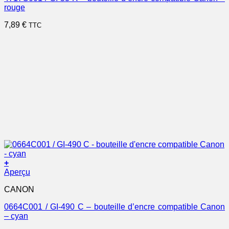
rouge
7,89
€
TTC
+
Aperçu
CANON
0664C001 / GI-490 C – bouteille d’encre compatible Canon
– cyan