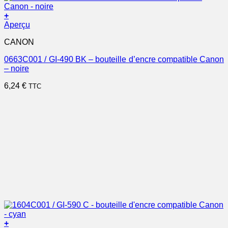
+
Aperçu
CANON
0663C001 / GI-490 BK – bouteille d’encre compatible Canon
– noire
6,24
€
TTC
+