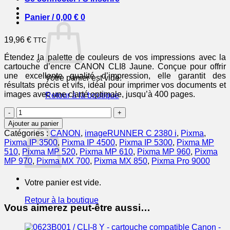
Panier /
0,00
€
0
19,96
€
TTC
Étendez la palette de couleurs de vos impressions avec la
cartouche d’encre CANON CLI8 Jaune. Conçue pour offrir
une excellente qualité d’impression, elle garantit des
Votre panier est vide.
résultats précis et vifs, idéal pour imprimer vos documents et
images avec une clarté optimale, jusqu’à 400 pages.
Retour à la boutique
quantité
0
de
Panier
Ajouter au panier
CANON
Catégories :
CANON
,
imageRUNNER C 2380 i
,
Pixma
,
Cartouche
Pixma IP 3500
,
Pixma IP 4500
,
Pixma IP 5300
,
Pixma MP
Encre
510
,
Pixma MP 520
,
Pixma MP 610
,
Pixma MP 960
,
Pixma
CLI8
MP 970
,
Pixma MX 700
,
Pixma MX 850
,
Pixma Pro 9000
Jaune
400
Votre panier est vide.
pages
Retour à la boutique
Vous aimerez peut-être aussi…