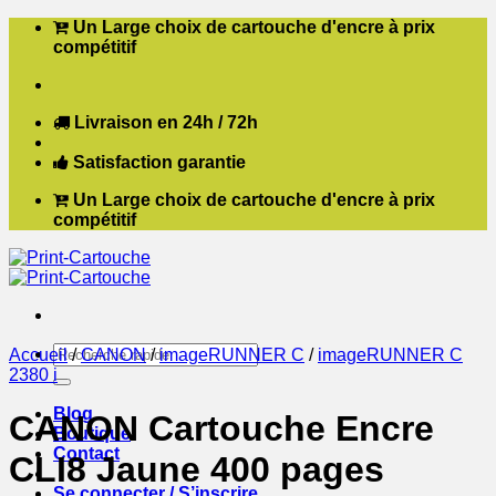
Passer
Un Large choix de cartouche d'encre à prix
au
compétitif
contenu
Livraison en 24h / 72h
Satisfaction garantie
Un Large choix de cartouche d'encre à prix
compétitif
Recherche
Accueil
/
CANON
/
imageRUNNER C
/
imageRUNNER C
pour :
2380 i
Blog
CANON Cartouche Encre
Boutique
Contact
CLI8 Jaune 400 pages
Se connecter / S’inscrire