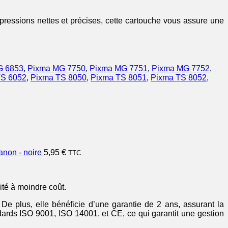
ressions nettes et précises, cette cartouche vous assure une
G 6853
,
Pixma MG 7750
,
Pixma MG 7751
,
Pixma MG 7752
,
TS 6052
,
Pixma TS 8050
,
Pixma TS 8051
,
Pixma TS 8052
,
non - noire
5,95
€
TTC
té à moindre coût.
e plus, elle bénéficie d’une garantie de 2 ans, assurant la
ndards ISO 9001, ISO 14001, et CE, ce qui garantit une gestion