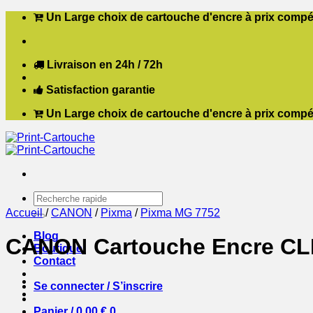
Passer
Un Large choix de cartouche d'encre à prix compét
au
contenu
Livraison en 24h / 72h
Satisfaction garantie
Un Large choix de cartouche d'encre à prix compét
Recherche
pour :
Accueil
/
CANON
/
Pixma
/
Pixma MG 7752
Blog
CANON Cartouche Encre CLI
Boutique
Contact
Se connecter / S’inscrire
Panier /
0,00
€
0