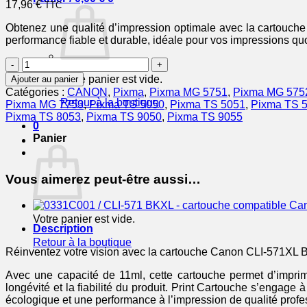
17,96
€
TTC
Obtenez une qualité d’impression optimale avec la cartouche
performance fiable et durable, idéale pour vos impressions qu
quantité
de
Votre panier est vide.
Ajouter au panier
CANON
Catégories :
CANON
,
Pixma
,
Pixma MG 5751
,
Pixma MG 575
Cartouche
Retour à la boutique
Pixma MG 7753
,
Pixma TS 5050
,
Pixma TS 5051
,
Pixma TS 
Encre
Pixma TS 8053
,
Pixma TS 9050
,
Pixma TS 9055
CLI-
0
571XL
Panier
BK
Noir
11ml
Vous aimerez peut-être aussi…
Votre panier est vide.
Description
Retour à la boutique
Réinventez votre vision avec la cartouche Canon CLI-571XL BK
Avec une capacité de 11ml, cette cartouche permet d’imprim
longévité et la fiabilité du produit. Print Cartouche s’engag
écologique et une performance à l’impression de qualité profe