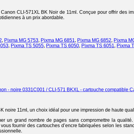
 Canon CLI-571XL BK Noir de 11ml. Conçue pour offrir des imp
otidiennes à un prix abordable.
2
,
Pixma MG 5753
,
Pixma MG 6851
,
Pixma MG 6852
,
Pixma M
5053
,
Pixma TS 5055
,
Pixma TS 6050
,
Pixma TS 6051
,
Pixma 
0331C001 / CLI-571 BKXL - cartouche compatible Ca
 noire 11ml, un choix idéal pour une impression de haute quali
er un grand nombre de pages sans compromettre la qualité. D
e à vous fournir des cartouches d’encre fabriquées selon les sta
ssionnelle.