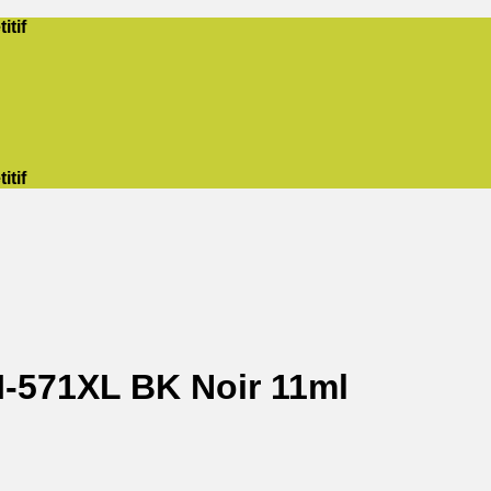
itif
itif
-571XL BK Noir 11ml