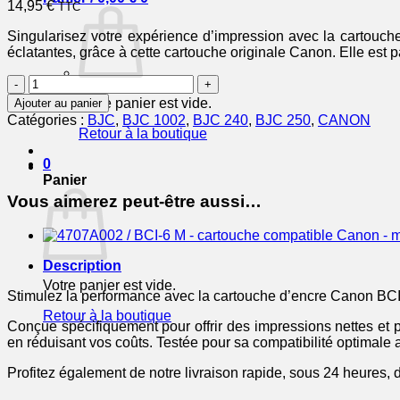
14,95
€
TTC
Singularisez votre expérience d’impression avec la cartouc
éclatantes, grâce à cette cartouche originale Canon. Elle est 
quantité
de
Votre panier est vide.
Ajouter au panier
CANON
Catégories :
BJC
,
BJC 1002
,
BJC 240
,
BJC 250
,
CANON
Cartouche
Retour à la boutique
Encre
BCI-
0
6
Panier
Magenta
Vous aimerez peut-être aussi…
280
pages
Description
Votre panier est vide.
Stimulez la performance avec la cartouche d’encre Canon BCI
Retour à la boutique
Conçue spécifiquement pour offrir des impressions nettes et pr
en réduisant vos coûts. Testée pour sa compatibilité optimale
Profitez également de notre livraison rapide, sous 24 heures, d