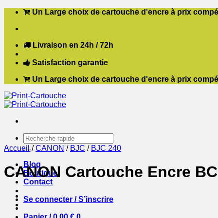
Passer
Un Large choix de cartouche d'encre à prix compét
au
contenu
Livraison en 24h / 72h
Satisfaction garantie
Un Large choix de cartouche d'encre à prix compét
Recherche
pour :
Accueil
/
CANON
/
BJC
/
BJC 240
Blog
CANON Cartouche Encre BCI
Boutique
Contact
Se connecter / S’inscrire
Panier /
0,00
€
0