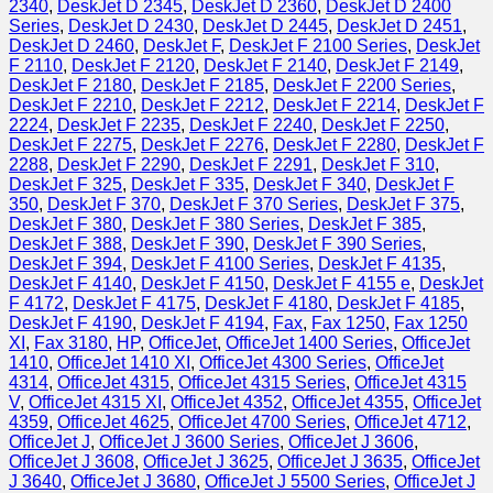
2340
,
DeskJet D 2345
,
DeskJet D 2360
,
DeskJet D 2400
Series
,
DeskJet D 2430
,
DeskJet D 2445
,
DeskJet D 2451
,
DeskJet D 2460
,
DeskJet F
,
DeskJet F 2100 Series
,
DeskJet
F 2110
,
DeskJet F 2120
,
DeskJet F 2140
,
DeskJet F 2149
,
DeskJet F 2180
,
DeskJet F 2185
,
DeskJet F 2200 Series
,
DeskJet F 2210
,
DeskJet F 2212
,
DeskJet F 2214
,
DeskJet F
2224
,
DeskJet F 2235
,
DeskJet F 2240
,
DeskJet F 2250
,
DeskJet F 2275
,
DeskJet F 2276
,
DeskJet F 2280
,
DeskJet F
2288
,
DeskJet F 2290
,
DeskJet F 2291
,
DeskJet F 310
,
DeskJet F 325
,
DeskJet F 335
,
DeskJet F 340
,
DeskJet F
350
,
DeskJet F 370
,
DeskJet F 370 Series
,
DeskJet F 375
,
DeskJet F 380
,
DeskJet F 380 Series
,
DeskJet F 385
,
DeskJet F 388
,
DeskJet F 390
,
DeskJet F 390 Series
,
DeskJet F 394
,
DeskJet F 4100 Series
,
DeskJet F 4135
,
DeskJet F 4140
,
DeskJet F 4150
,
DeskJet F 4155 e
,
DeskJet
F 4172
,
DeskJet F 4175
,
DeskJet F 4180
,
DeskJet F 4185
,
DeskJet F 4190
,
DeskJet F 4194
,
Fax
,
Fax 1250
,
Fax 1250
XI
,
Fax 3180
,
HP
,
OfficeJet
,
OfficeJet 1400 Series
,
OfficeJet
1410
,
OfficeJet 1410 XI
,
OfficeJet 4300 Series
,
OfficeJet
4314
,
OfficeJet 4315
,
OfficeJet 4315 Series
,
OfficeJet 4315
V
,
OfficeJet 4315 XI
,
OfficeJet 4352
,
OfficeJet 4355
,
OfficeJet
4359
,
OfficeJet 4625
,
OfficeJet 4700 Series
,
OfficeJet 4712
,
OfficeJet J
,
OfficeJet J 3600 Series
,
OfficeJet J 3606
,
OfficeJet J 3608
,
OfficeJet J 3625
,
OfficeJet J 3635
,
OfficeJet
J 3640
,
OfficeJet J 3680
,
OfficeJet J 5500 Series
,
OfficeJet J