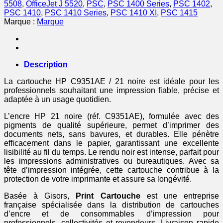
5508
,
OfficeJet J 5520
,
PSC
,
PSC 1400 Series
,
PSC 1402
,
PSC 1410
,
PSC 1410 Series
,
PSC 1410 XI
,
PSC 1415
Marque :
Marque
Description
La cartouche HP C9351AE / 21 noire est idéale pour les
professionnels souhaitant une impression fiable, précise et
adaptée à un usage quotidien.
L’encre HP 21 noire (réf. C9351AE), formulée avec des
pigments de qualité supérieure, permet d’imprimer des
documents nets, sans bavures, et durables. Elle pénètre
efficacement dans le papier, garantissant une excellente
lisibilité au fil du temps. Le rendu noir est intense, parfait pour
les impressions administratives ou bureautiques. Avec sa
tête d’impression intégrée, cette cartouche contribue à la
protection de votre imprimante et assure sa longévité.
Basée à Gisors,
Print Cartouche
est une entreprise
française spécialisée dans la distribution de cartouches
d’encre et de consommables d’impression pour
professionnels, collectivités et revendeurs. Livraison rapide