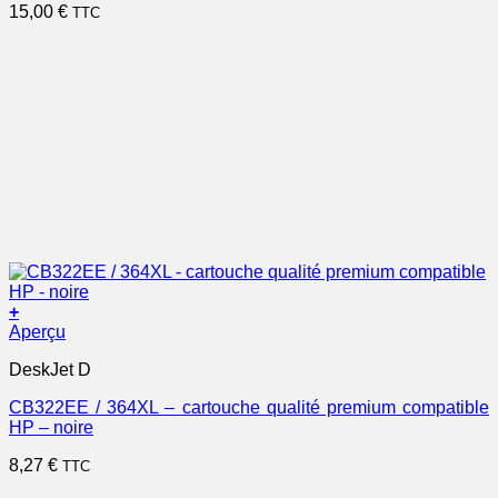
15,00
€
TTC
+
Aperçu
DeskJet D
CB322EE / 364XL – cartouche qualité premium compatible
HP – noire
8,27
€
TTC