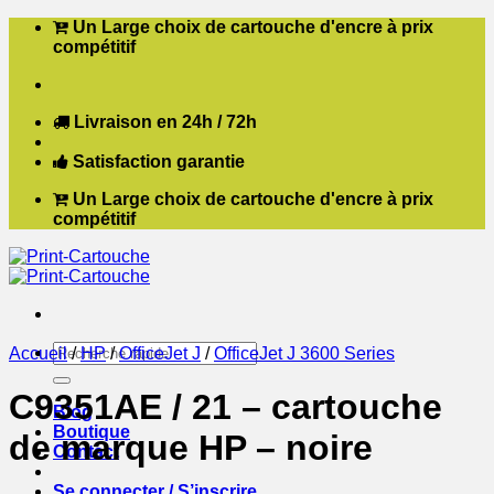
Passer
Un Large choix de cartouche d'encre à prix
au
compétitif
contenu
Livraison en 24h / 72h
Satisfaction garantie
Un Large choix de cartouche d'encre à prix
compétitif
Recherche
Accueil
/
HP
/
OfficeJet J
/
OfficeJet J 3600 Series
pour :
C9351AE / 21 – cartouche
Blog
Boutique
de marque HP – noire
Contact
Se connecter / S’inscrire