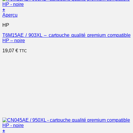
+
Aperçu
HP
T6M15AE / 903XL – cartouche qualité premium compatible
HP – noire
19,07
€
TTC
+