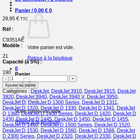
Panier /
0,00
€
0
29,95
€
TTC
Réf :
C9351AE
Modèle :
Votre panier est vide.
21
Retour à la boutique
Capacité (à 5%) :
0
190
Panier
quantité
de
Ajouter au panier
C9351AE
Catégories :
DeskJet
,
DeskJet 3910
,
DeskJet 3915
,
DeskJet
/
3920
,
DeskJet 3940
,
DeskJet 3940 V
,
DeskJet 3950
,
21
DeskJet D
,
DeskJet D 1300 Series
,
DeskJet D 1311
,
-
DeskJet D 1320
,
DeskJet D 1330
,
DeskJet D 1341
,
DeskJet
Votre panier est vide.
cartouche
D 1360
,
DeskJet D 1400 Series
,
DeskJet D 1420
,
DeskJet D
de
1430
,
DeskJet D 1445
,
DeskJet D 1450
,
DeskJet D 1455
,
Retour à la boutique
marque
DeskJet D 1460
,
DeskJet D 1500 Series
,
DeskJet D 1520
,
HP
DeskJet D 1530
,
DeskJet D 1560
,
DeskJet D 1568
,
DeskJet
-
D 2300 Series
,
DeskJet D 2320
,
DeskJet D 2330
,
DeskJet D
noire