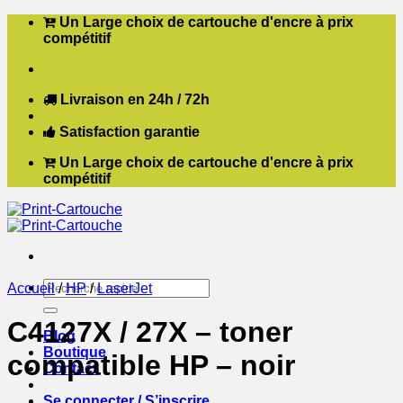
Passer
Un Large choix de cartouche d'encre à prix
au
compétitif
contenu
Livraison en 24h / 72h
Satisfaction garantie
Un Large choix de cartouche d'encre à prix
compétitif
Recherche
Accueil
/
HP
/
LaserJet
pour :
C4127X / 27X – toner
Blog
Boutique
compatible HP – noir
Contact
Se connecter / S’inscrire