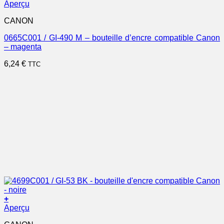
Aperçu
CANON
0665C001 / GI-490 M – bouteille d’encre compatible Canon
– magenta
6,24
€
TTC
+
Aperçu