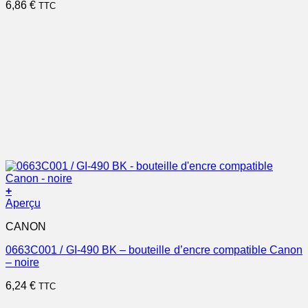
6,86
€
TTC
+
Aperçu
CANON
0663C001 / GI-490 BK – bouteille d’encre compatible Canon
– noire
6,24
€
TTC