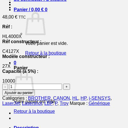
Panier /
0,00
€
0
48,00
€
TTC
Réf :
HL4000X
Réf constructeur :
Votre panier est vide.
C4127X
Retour à la boutique
Modèle constructeur :
0
27X
Panier
Capacité (à 5%) :
10000
quantité
de
Ajouter au panier
C4127X
Catégories :
BROTHER
,
CANON
,
HL
,
HP
,
i-SENSYS
,
/
Votre panier est vide.
LaserJet
,
Lasershot
,
LBP
,
P
,
Troy
Marque :
Générique
27X
Retour à la boutique
-
toner
compatible
HP
Description