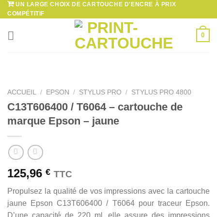
UN LARGE CHOIX DE CARTOUCHE D'ENCRE À PRIX
Passer
COMPÉTITIF
au
contenu
0
ACCUEIL
/
EPSON
/
STYLUS PRO
/
STYLUS PRO 4800
C13T606400 / T6064 – cartouche de
marque Epson – jaune
125,96
€
TTC
Propulsez la qualité de vos impressions avec la cartouche
jaune Epson C13T606400 / T6064 pour traceur Epson.
D’une capacité de 220 ml, elle assure des impressions