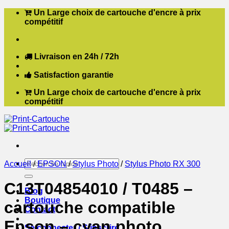
Passer
Un Large choix de cartouche d'encre à prix
au
compétitif
contenu
Livraison en 24h / 72h
Satisfaction garantie
Un Large choix de cartouche d'encre à prix
compétitif
Recherche
Accueil
/
EPSON
/
Stylus Photo
/
Stylus Photo RX 300
pour :
C13T04854010 / T0485 –
Blog
Boutique
cartouche compatible
Contact
Epson – cyan photo
Se connecter / S’inscrire