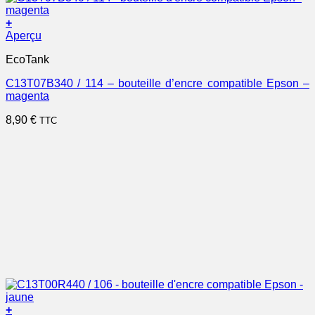
+
Aperçu
EcoTank
C13T07B340 / 114 – bouteille d’encre compatible Epson –
magenta
8,90
€
TTC
+