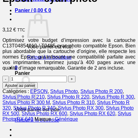
Panier /
0,00
€
0
3,12
€
TTC
Optimisez votre budget d’impression avec la cartouche
C13T04854010 / T0485 cyan photo compatible Epson. Bien
Votre panier est vide.
plus abordable que la cartouche d’origine, elle respecte les
normes Epson, garantissant une compatibilité parfaite avec
Retour à la boutique
vos imprimantes. Imprimez jusqu’à 400 pages avec une
0
qualité d’image remarquable. Garantie de 2 ans incluse.
Panier
quantité
de
Ajouter au panier
C13T04854010
Catégories :
EPSON
,
Stylus Photo
,
Stylus Photo R 200
,
/
Stylus Photo R 210
,
Stylus Photo R 220
,
Stylus Photo R 300
,
T0485
Stylus Photo R 300 M
,
Stylus Photo R 310
,
Stylus Photo R
-
320
,
Stylus Photo R 340
,
Stylus Photo RX 300
,
Stylus Photo
Votre panier est vide.
cartouche
RX 500
,
Stylus Photo RX 600
,
Stylus Photo RX 620
,
Stylus
compatible
Photo RX 640
Marque :
Générique
Retour à la boutique
Epson
-
cyan