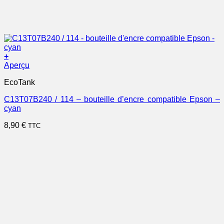
+
Aperçu
EcoTank
C13T07B240 / 114 – bouteille d’encre compatible Epson –
cyan
8,90
€
TTC