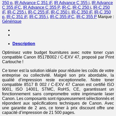
cyan
350 p
,
IR Advance C 351 iF
,
IR Advance C 355 i
,
IR Advance
C 355 iFC
,
IR Advance C 355 P
,
IR-C
,
IR-C 250 i
,
IR-C 250
iF
,
IR-C 255 i
,
IR-C 255 iF
,
IR-C 350 i
,
IR-C 350 iF
,
IR-C 350
p
,
IR-C 351 iF
,
IR-C 355 i
,
IR-C 355 iFC
,
IR-C 355 P
Marque :
Générique
Description
Optimisez votre budget fournitures avec notre toner cyan
compatible Canon 8517B002 / C-EXV 47, proposé par Print
Cartouche !
Ce toner est la solution idéale pour réduire les coûts de votre
entreprise ou collectivité. Malgré son prix abordable, la
qualité d’impression reste exceptionnelle. Notre toner
compatible 8517 B 002 / C-EXV 47 Canon est certifié ISO
9001, ISO 14001, STMC, RoHS, CE, garantissant un
fonctionnement sans compromettre votre imprimante laser
Canon. Les composants sont rigoureusement sélectionnés et
répondent aux spécifications techniques de Canon. Avec
une garantie de 2 ans, ce toner à prix discount offre une
capacité d’impression de 21 500 pages.