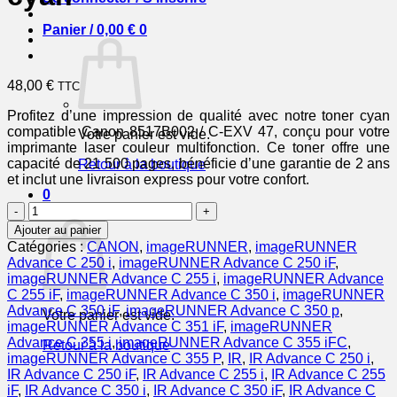
Panier /
0,00
€
0
48,00
€
TTC
Profitez d’une impression de qualité avec notre toner cyan
compatible Canon 8517B002 / C-EXV 47, conçu pour votre
Votre panier est vide.
imprimante laser couleur multifonction. Ce toner offre une
capacité de 21 500 pages, bénéficie d’une garantie de 2 ans
Retour à la boutique
et inclut une livraison express pour votre confort.
0
quantité
Panier
de
Ajouter au panier
8517B002
Catégories :
CANON
,
imageRUNNER
,
imageRUNNER
/
Advance C 250 i
,
imageRUNNER Advance C 250 iF
,
C-
imageRUNNER Advance C 255 i
,
imageRUNNER Advance
EXV
C 255 iF
,
imageRUNNER Advance C 350 i
,
imageRUNNER
47
Advance C 350 iF
,
imageRUNNER Advance C 350 p
,
Votre panier est vide.
-
imageRUNNER Advance C 351 iF
,
imageRUNNER
toner
Advance C 355 i
,
imageRUNNER Advance C 355 iFC
,
Retour à la boutique
compatible
imageRUNNER Advance C 355 P
,
IR
,
IR Advance C 250 i
,
Canon
IR Advance C 250 iF
,
IR Advance C 255 i
,
IR Advance C 255
-
iF
,
IR Advance C 350 i
,
IR Advance C 350 iF
,
IR Advance C