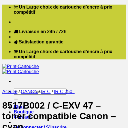
Passer
Un Large choix de cartouche d'encre à prix
au
compétitif
contenu
Livraison en 24h / 72h
Satisfaction garantie
Un Large choix de cartouche d'encre à prix
compétitif
Recherche
Accueil
/
CANON
/
IR-C
/
IR-C 250 i
pour :
8517B002 / C-EXV 47 –
Blog
Boutique
toner compatible Canon –
Contact
cyan
Se connecter / S’inscrire