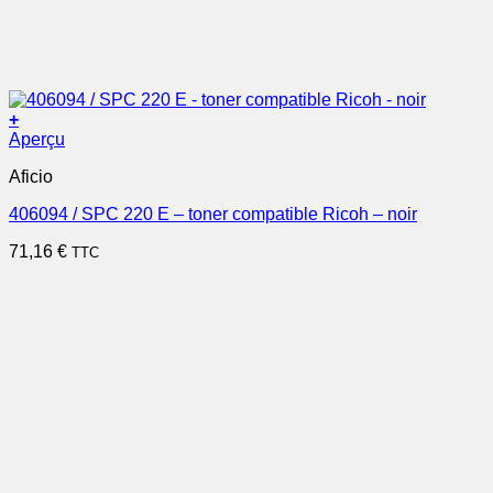
+
Aperçu
Aficio
406094 / SPC 220 E – toner compatible Ricoh – noir
71,16
€
TTC