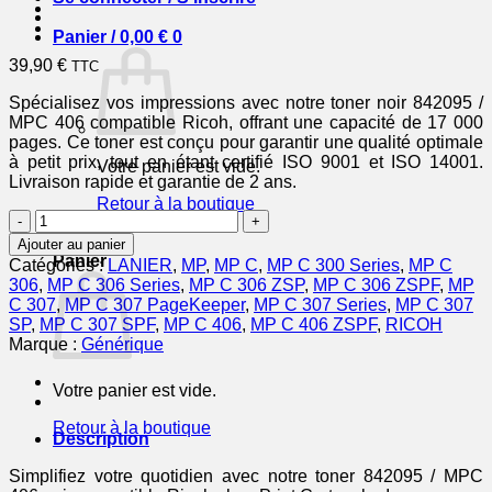
Panier /
0,00
€
0
39,90
€
TTC
Spécialisez vos impressions avec notre toner noir 842095 /
MPC 406 compatible Ricoh, offrant une capacité de 17 000
pages. Ce toner est conçu pour garantir une qualité optimale
à petit prix, tout en étant certifié ISO 9001 et ISO 14001.
Votre panier est vide.
Livraison rapide et garantie de 2 ans.
Retour à la boutique
quantité
de
0
Ajouter au panier
842095
Panier
Catégories :
LANIER
,
MP
,
MP C
,
MP C 300 Series
,
MP C
/
306
,
MP C 306 Series
,
MP C 306 ZSP
,
MP C 306 ZSPF
,
MP
MPC
C 307
,
MP C 307 PageKeeper
,
MP C 307 Series
,
MP C 307
406
SP
,
MP C 307 SPF
,
MP C 406
,
MP C 406 ZSPF
,
RICOH
-
Marque :
Générique
toner
compatible
Votre panier est vide.
Ricoh
-
Retour à la boutique
noir
Description
Simplifiez votre quotidien avec notre toner 842095 / MPC