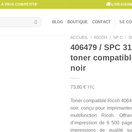
À PRIX COMPÉTITIF
LIVRAISON
BLOG
BOUTIQUE
CONTACT
SE CO
ACCUEIL
/
RICOH
/
SP C
/
S
406479 / SPC 31
toner compatibl
noir
73,80
€
TTC
Toner compatible Ricoh 406
noir, conçu pour imprimantes
multifonction Ricoh. Offr
d’impression de 6 500 pages
impressions de qualité su