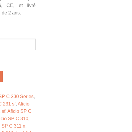
S, CE, et livré
 de 2 ans.
 SP C 230 Series
,
C 231 sf
,
Aficio
 sf
,
Aficio SP C
icio SP C 310
,
o SP C 311 n
,