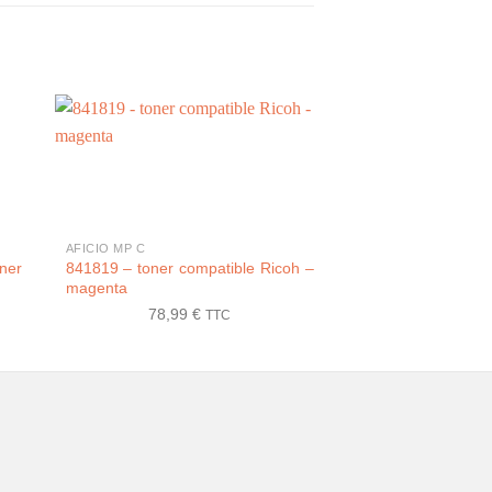
+
+
AFICIO MP C
AFICIO
ner
841819 – toner compatible Ricoh –
406097 / SPC 2
magenta
compatible Ricoh –
78,99
€
71,16
TTC