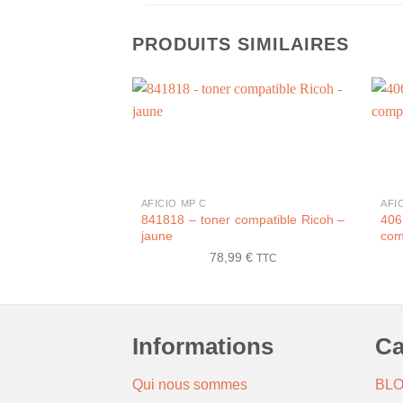
PRODUITS SIMILAIRES
+
+
AFICIO MP C
AFI
841818 – toner compatible Ricoh –
40
jaune
com
78,99
€
TTC
Informations
Ca
Qui nous sommes
BL