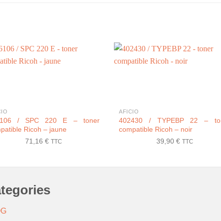
+
CIO
AFICIO
6106 / SPC 220 E – toner
402430 / TYPEBP 22 – to
patible Ricoh – jaune
compatible Ricoh – noir
71,16
€
39,90
€
TTC
TTC
tegories
OG