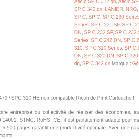
Aficio SP C 312 dn
,
Aficio S
SP C 342 dn
,
LANIER
,
NRG
SP C
,
SP C
,
SP C 230 Serie
Series
,
SP C 231 SF
,
SP C 2
DN
,
SP C 232 SF
,
SP C 232 
Series
,
SP C 242 DN
,
SP C 
310
,
SP C 310 Series
,
SP C 
DN
,
SP C 320 DN
,
SP C 320
dn
,
SP C 342 dn
Marque :
Gé
06479 / SPC 310 HE noir compatible Ricoh de Print Cartouche !
re entreprise ou collectivité de réaliser des économies, to
SO 14001, STMC, RoHS, CE, il est parfaitement adapté pour ma
e 6 500 pages garantit une productivité optimale. Avec une gara
rmante.