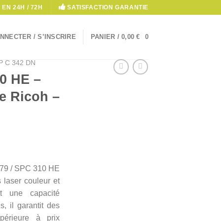
 EN 24H / 72H
SATISFACTION GARANTIE
NNECTER / S’INSCRIRE
PANIER /
0,00
€
0
P C 342 DN
0 HE –
e Ricoh –
479 / SPC 310 HE
 laser couleur et
ant une capacité
, il garantit des
périeure à prix