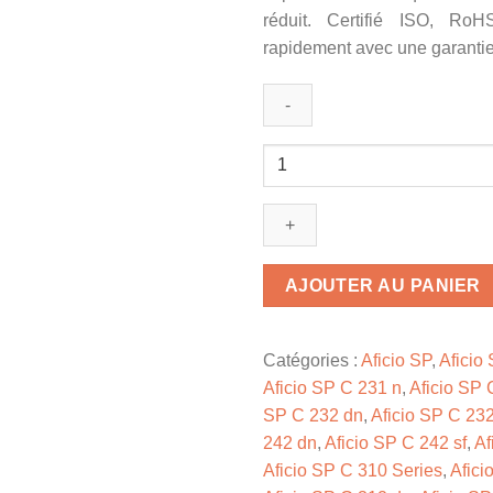
réduit. Certifié ISO, RoH
rapidement avec une garantie
quantité
de
406479
/
SPC
310
AJOUTER AU PANIER
HE
-
toner
Catégories :
Aficio SP
,
Aficio
compatible
Aficio SP C 231 n
,
Aficio SP 
Ricoh
SP C 232 dn
,
Aficio SP C 232
-
242 dn
,
Aficio SP C 242 sf
,
Af
noir
Aficio SP C 310 Series
,
Afici