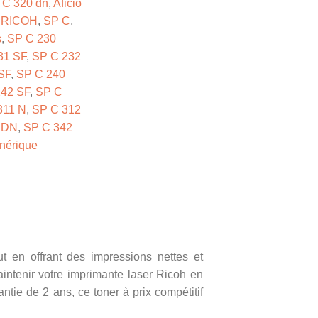
P C 320 dn
,
Aficio
,
RICOH
,
SP C
,
s
,
SP C 230
31 SF
,
SP C 232
SF
,
SP C 240
242 SF
,
SP C
311 N
,
SP C 312
 DN
,
SP C 342
nérique
ut en offrant des impressions nettes et
intenir votre imprimante laser Ricoh en
ntie de 2 ans, ce toner à prix compétitif