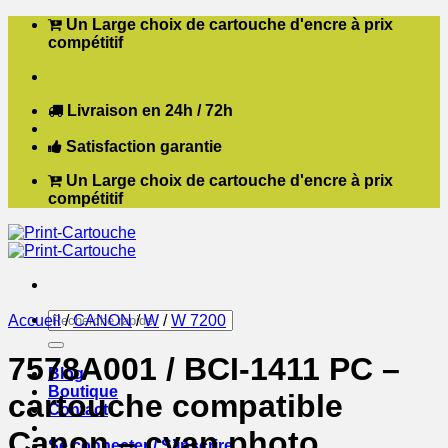
Passer
Un Large choix de cartouche d'encre à prix
au
compétitif
contenu
Livraison en 24h / 72h
Satisfaction garantie
Un Large choix de cartouche d'encre à prix
compétitif
Recherche
Accueil
/
CANON
/
W
/
W 7200
pour :
7578A001 / BCI-1411 PC –
Blog
Boutique
cartouche compatible
Contact
Canon – cyan photo
Se connecter / S’inscrire