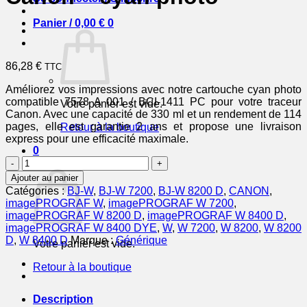
Panier /
0,00
€
0
86,28
€
TTC
Améliorez vos impressions avec notre cartouche cyan photo
compatible 7578 A 001 / BCI-1411 PC pour votre traceur
Votre panier est vide.
Canon. Avec une capacité de 330 ml et un rendement de 114
pages, elle est garantie 2 ans et propose une livraison
Retour à la boutique
express pour une efficacité maximale.
0
quantité
Panier
de
Ajouter au panier
7578A001
Catégories :
BJ-W
,
BJ-W 7200
,
BJ-W 8200 D
,
CANON
,
/
imagePROGRAF W
,
imagePROGRAF W 7200
,
BCI-
imagePROGRAF W 8200 D
,
imagePROGRAF W 8400 D
,
1411
imagePROGRAF W 8400 DYE
,
W
,
W 7200
,
W 8200
,
W 8200
PC
D
,
W 8400 D
Marque :
Générique
Votre panier est vide.
-
cartouche
Retour à la boutique
compatible
Canon
-
Description