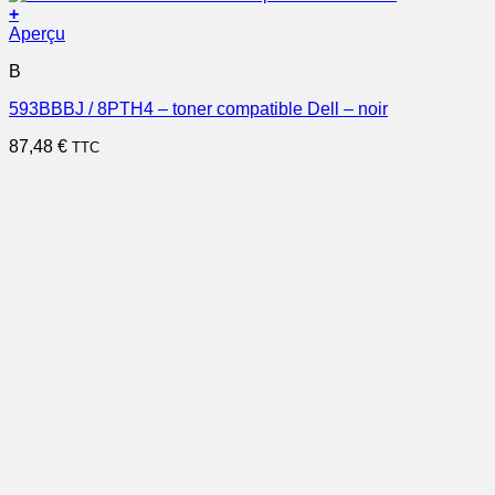
+
Aperçu
B
593BBBJ / 8PTH4 – toner compatible Dell – noir
87,48
€
TTC