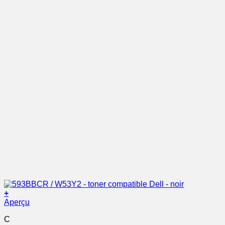
+
Aperçu
C