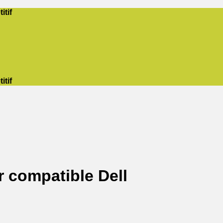
itif
itif
 compatible Dell