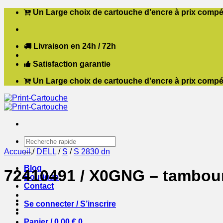
Passer
Un Large choix de cartouche d'encre à prix compét
au
contenu
Livraison en 24h / 72h
Satisfaction garantie
Un Large choix de cartouche d'encre à prix compét
Recherche
pour :
Accueil
/
DELL
/
S
/
S 2830 dn
Blog
72410491 / X0GNG – tambour
Boutique
Contact
Se connecter / S’inscrire
Panier /
0,00
€
0