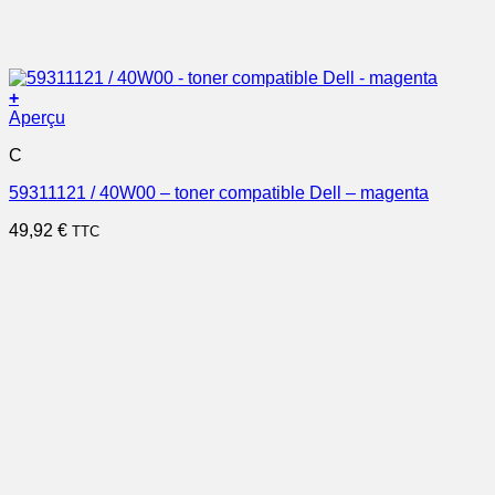
+
Aperçu
C
59311121 / 40W00 – toner compatible Dell – magenta
49,92
€
TTC