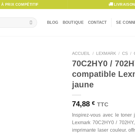
À PRIX COMPÉTITIF
LIVRAISON
BLOG
BOUTIQUE
CONTACT
SE CONNE
ACCUEIL
/
LEXMARK
/
CS
/
70C2HY0 / 702H
compatible Lex
jaune
74,88
€
TTC
Inspirez-vous avec le toner
Lexmark 70C2HY0 / 702HY, 
imprimante laser couleur. off