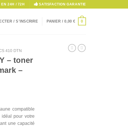
 EN 24H / 72H
SATISFACTION GARANTIE
0
CTER / S’INSCRIRE
PANIER /
0,00
€
CS 410 DTN
Y – toner
mark –
 jaune compatible
idéal pour votre
rant une capacité