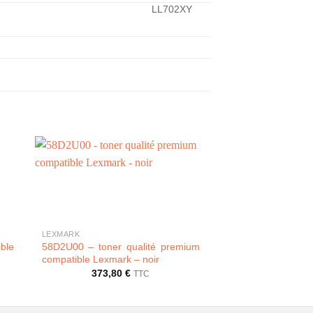
LL702XY
+
+
LEXMARK
LEXMARK
ble
58D2U00 – toner qualité premium
52D2H00 / 5
compatible Lexmark – noir
compatible Lexmark
373,80
€
112,44
TTC