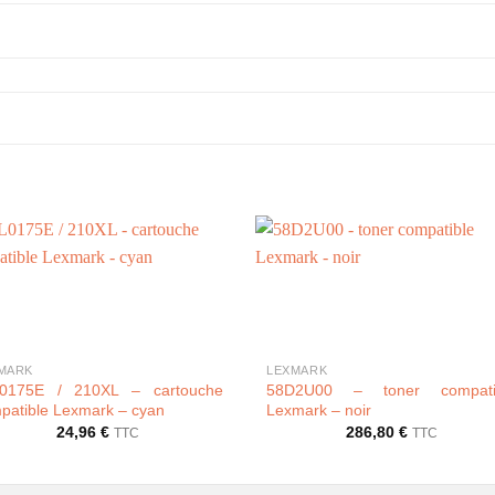
+
MARK
LEXMARK
0175E / 210XL – cartouche
58D2U00 – toner compati
patible Lexmark – cyan
Lexmark – noir
24,96
€
286,80
€
TTC
TTC