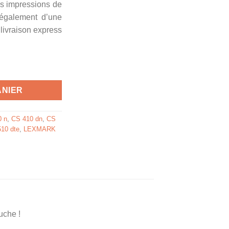
es impressions de
z également d’une
 livraison express
 toner compatible Lexmark - jaune
ANIER
0 n
,
CS 410 dn
,
CS
10 dte
,
LEXMARK
uche !