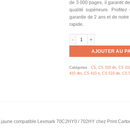
de 3 000 pages, il garantit d
qualité supérieure. Profite
garantie de 2 ans et de notre
rapide.
quantité de 70C2HY0 / 702HY -
AJOUTER AU P
Catégories :
CS
,
CS 310 dn
,
CS 31
410 dtn
,
CS 410 n
,
CS 510 de
,
CS 5
r jaune compatible Lexmark 70C2HY0 / 702HY chez Print Carto