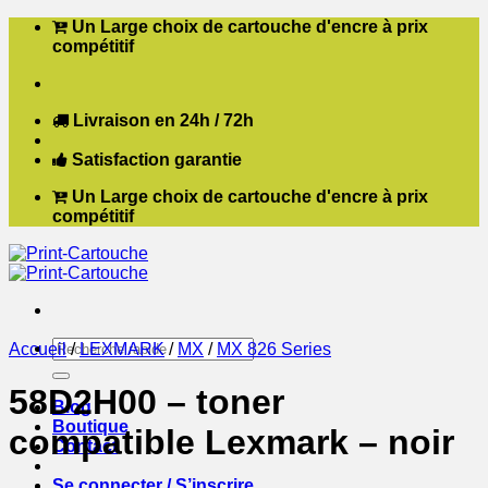
Passer
Un Large choix de cartouche d'encre à prix
au
compétitif
contenu
Livraison en 24h / 72h
Satisfaction garantie
Un Large choix de cartouche d'encre à prix
compétitif
Recherche
Accueil
/
LEXMARK
/
MX
/
MX 826 Series
pour :
58D2H00 – toner
Blog
Boutique
compatible Lexmark – noir
Contact
Se connecter / S’inscrire