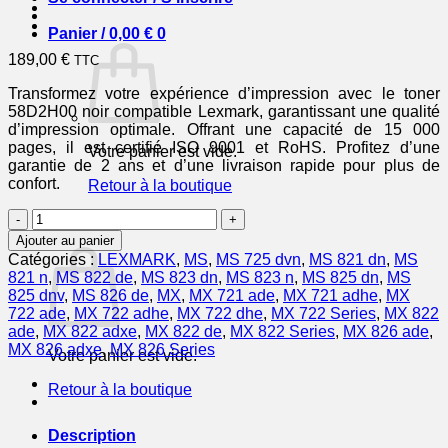
Panier /
0,00
€
0
189,00
€
TTC
Transformez votre expérience d’impression avec le toner
58D2H00 noir compatible Lexmark, garantissant une qualité
d’impression optimale. Offrant une capacité de 15 000
pages, il est certifié ISO 9001 et RoHS. Profitez d’une
Votre panier est vide.
garantie de 2 ans et d’une livraison rapide pour plus de
confort.
Retour à la boutique
quantité
0
de
Panier
Ajouter au panier
58D2H00
Catégories :
LEXMARK
,
MS
,
MS 725 dvn
,
MS 821 dn
,
MS
-
821 n
,
MS 822 de
,
MS 823 dn
,
MS 823 n
,
MS 825 dn
,
MS
toner
825 dnv
,
MS 826 de
,
MX
,
MX 721 ade
,
MX 721 adhe
,
MX
compatible
722 ade
,
MX 722 adhe
,
MX 722 dhe
,
MX 722 Series
,
MX 822
Lexmark
ade
,
MX 822 adxe
,
MX 822 de
,
MX 822 Series
,
MX 826 ade
,
-
MX 826 adxe
,
MX 826 Series
Votre panier est vide.
noir
Retour à la boutique
Description