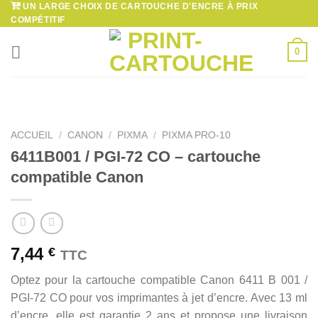
UN LARGE CHOIX DE CARTOUCHE D'ENCRE À PRIX
Passer
COMPÉTITIF
au
contenu
0
ACCUEIL
/
CANON
/
PIXMA
/
PIXMA PRO-10
6411B001 / PGI-72 CO – cartouche
compatible Canon
7,44
€
TTC
Optez pour la cartouche compatible Canon 6411 B 001 /
PGI-72 CO pour vos imprimantes à jet d’encre. Avec 13 ml
d’encre, elle est garantie 2 ans et propose une livraison