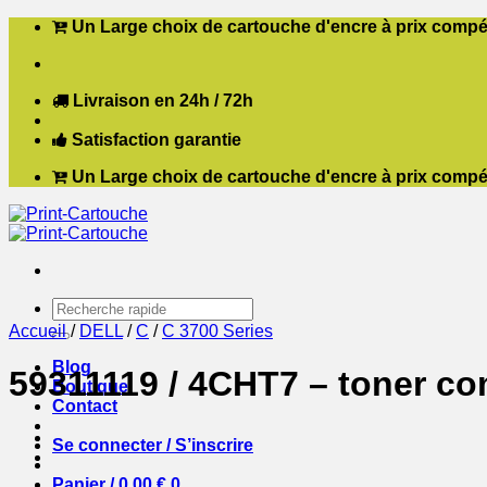
Passer
Un Large choix de cartouche d'encre à prix compét
au
contenu
Livraison en 24h / 72h
Satisfaction garantie
Un Large choix de cartouche d'encre à prix compét
Recherche
pour :
Accueil
/
DELL
/
C
/
C 3700 Series
Blog
59311119 / 4CHT7 – toner com
Boutique
Contact
Se connecter / S’inscrire
Panier /
0,00
€
0