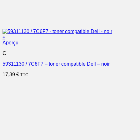
+
Aperçu
C
59311130 / 7C6F7 – toner compatible Dell – noir
17,39
€
TTC